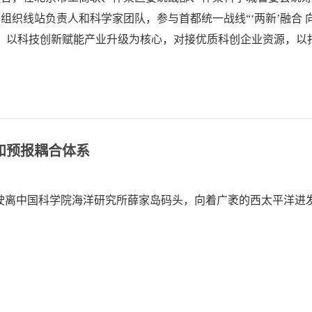
织线站负责人和科学家团队，参与首都统一战线“‘两新’融合 向‘
，以科技创新赋能产业升级为核心，对接优质科创企业资源，以
为怀柔科学城培育新质生产力、推动区域科创产业高质量发展注
和预报耦合体系
缓驶离中国科学院海洋研究所薛家岛码头，向着广袤的西太平洋进