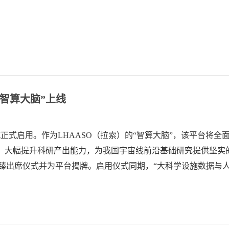
智算大脑”上线
城正式启用。作为LHAASO（拉索）的“智算大脑”，该平台将全
，大幅提升科研产出能力，为我国宇宙线前沿基础研究提供坚实
曹臻出席仪式并为平台揭牌。启用仪式同期，“大科学设施数据与
，与会专家围绕LHAASO智能工程、高海拔智算与高能物理科学