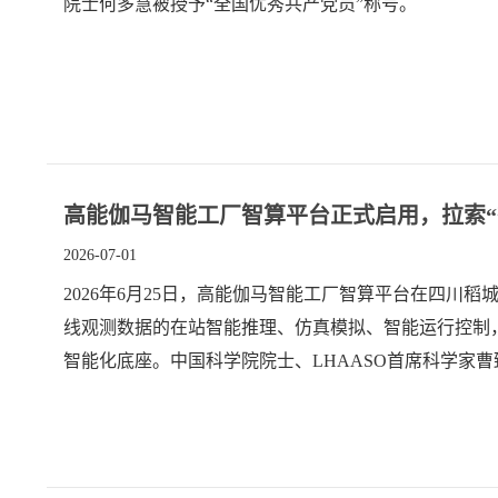
院士何多慧被授予“全国优秀共产党员”称号。
高能伽马智能工厂智算平台正式启用，拉索“
2026-07-01
2026年6月25日，高能伽马智能工厂智算平台在四川稻
线观测数据的在站智能推理、仿真模拟、智能运行控制
智能化底座。中国科学院院士、LHAASO首席科学家
LHAASO专题研讨会”在稻城LHAASO测控基地举行
型超高能伽马源立体跟踪装置（LACT）等展开讨论。