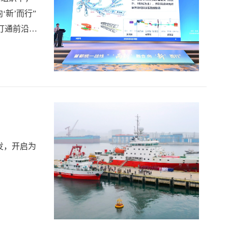
新’而行”
打通前沿基
入强劲光源
发，开启为