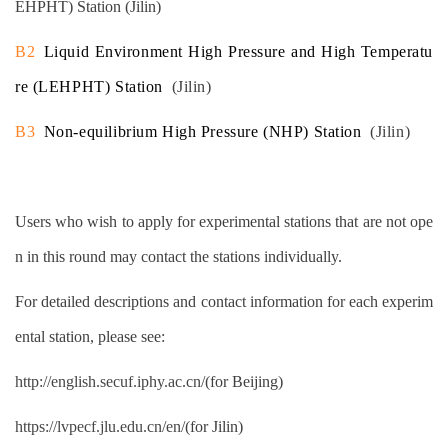
EHPHT) Station (Jilin)
B2
Liquid Environment High Pressure and High Temperatu
re (LEHPHT) Station
(Jilin)
B3
Non-equilibrium High Pressure (NHP) Station
(Jilin)
Users who wish to apply for experimental stations that are not ope
n in this round may contact the stations individually.
For detailed descriptions and contact information for each experim
ental station, please see:
http://english.secuf.iphy.ac.cn/
(for Beijing)
https://lvpecf.jlu.edu.cn/en/
(for Jilin)