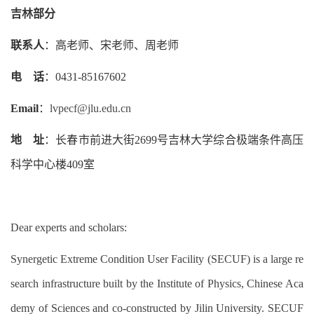
吉林部分
联系人
：高老师、宋老师、周老师
电
话
：0431-85167602
Email
：
lvpecf@jlu.edu.cn
地
址
：长春市前进大街2699号吉林大学综合极端条件高压
科学中心楼409室
Dear experts and scholars:
Synergetic Extreme Condition User Facility (SECUF) is a large re
search infrastructure built by the Institute of Physics, Chinese Aca
demy of Sciences and co-constructed by Jilin University. SECUF