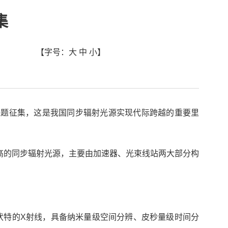
集
【字号：
大
中
小
】
）启动首轮课题征集，这是我国同步辐射光源实现代际跨越的重要里
高的同步辐射光源，主要由加速器、光束线站两大部分构
子伏特的X射线，具备纳米量级空间分辨、皮秒量级时间分