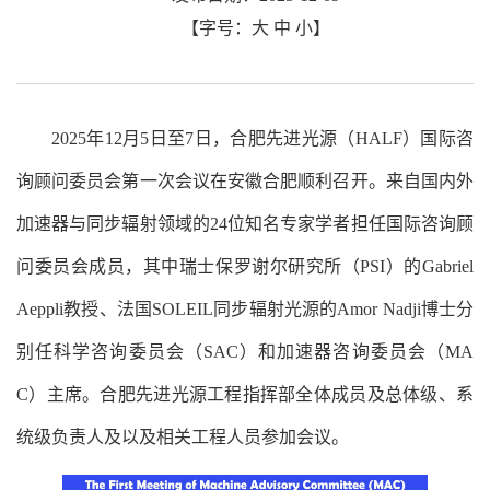
【字号：
大
中
小
】
2025
年
12
月
5
日至
7
日，合肥先进光源（
HALF
）国际咨
询顾问委员会第一次会议在安徽合肥顺利召开。来自国内外
加速器与同步辐射领域的
24
位知名专家学者担任国际咨询顾
问委员会成员，其中瑞士保罗谢尔研究所（
PSI）
的
Gabriel
Aeppli
教授、法国
SOLEIL
同步辐射光源的
Amor Nadji
博士分
别任科学咨询委员会（
SAC
）和加速器咨询委员会（
MA
C
）主席。合肥先进光源工程指挥部全体成员及总体级、系
统级负责人及以及相关工程人员参加会议。