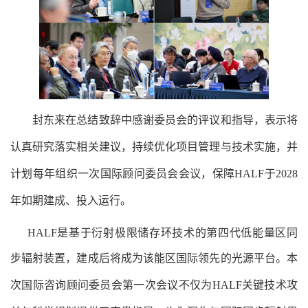
封东来
在
总结
致辞中
感谢委员会的评议和指导，表示将
认真研究落实相关建议，持续优化项目管理与技术实施，
并
计划
每年组织一次国际顾问委员会会议，保障
HALF
于
2028
年如期建成
、
投入运行
。
HALF
是基于衍射极限储存环技术的第四代低能量区同
步辐射装置，建成后将成为
该能区国际领先的光源平台
。本
次国际
咨询
顾问委员会第一次会议不仅为
HALF
关键
技术攻