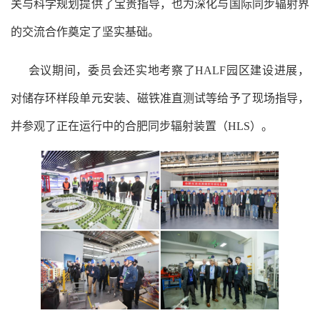
关与科学规划提供了
宝贵
指导，
也为深化与国际同步辐射界
的交流合作奠定了坚实基础
。
会议期间，委员会还实地考察了
HALF
园区建设
进展，
对储存环样段单元安装、磁铁准直测试等给予了现场指导，
并参观了正在运行中的
合肥同步辐射装置
（
HLS
）
。