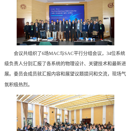
会议共组织了
6
场
MAC
与
SAC
平行分组会议，
34
位系统
级负责人分别汇报了各系统的物理设计、关键技术和最新进
展。委员会成员就汇报内容和展望议题提问和交流，现场气
氛积极
热烈
。