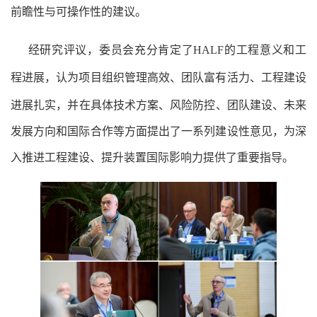
前瞻性与可操作性的建议
。
经研究
评议
，委员会
充分肯定了
HALF
的工程意义和
工
程进展
，认为项目组织管理高效、
团队富有
活力、工程建设
进展
扎实
，并在
具体
技术
方案
、
风险防控
、
团队建设、未来
发展方向和国际合作等方面提出了一系列建设性意见，为深
入推进工程建设、提升装置国际影响力提供了
重要
指导。