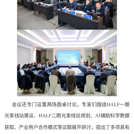
会议还专门设置两场圆桌讨论。专家们围绕
HALF
一期
光束线站建设
、
HALF
二期光束线站规划
、
AI
辅助科学数据
获取
、
产
业用户合作模式等议题
展开研讨
，
提出了多项具有