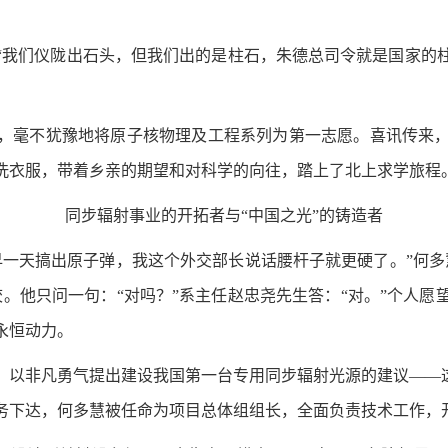
“我们仪陇出石头，但我们出的是柱石，朱德总司令就是国家的
章时，毫不犹豫地将原子核物理及工程系列为第一志愿。喜讯传来
洗衣服，带着乡亲的期望和对科学的向往，踏上了北上求学旅程
同步辐射事业的开拓者与“中国之光”的铸造者
们早一天搞出原子弹，我这个外交部长说话腰杆子就更硬了。”何
。他只问一句：“对吗？”系主任赵忠尧先生答：“对。”个人
永恒动力。
事，以非凡勇气提出建设我国第一台专用同步辐射光源的建议——
任务下达，何多慧被任命为项目总体组组长，全面负责技术工作，