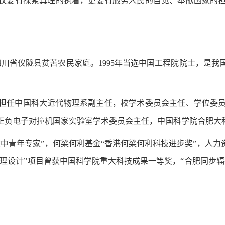
仅要有探索真理的执着，更要有服务人民的自觉、奉献国家的
于四川省仪陇县贫苦农民家庭。1995年当选中国工程院院士，是
他曾担任中国科大近代物理系副主任，校学术委员会主任、学位委
正负电子对撞机国家实验室学术委员会主任，中国科学院合肥大
中青年专家”，何梁何利基金“香港何梁何利科技进步奖”，人力
物理设计”项目曾获中国科学院重大科技成果一等奖，“合肥同步