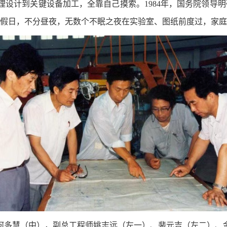
设计到关键设备加工，全靠自己摸索。1984年，国务院领导
节假日，不分昼夜，无数个不眠之夜在实验室、图纸前度过，家
师何多慧（中），副总工程师姚志远（左一）、裴元吉（左二）