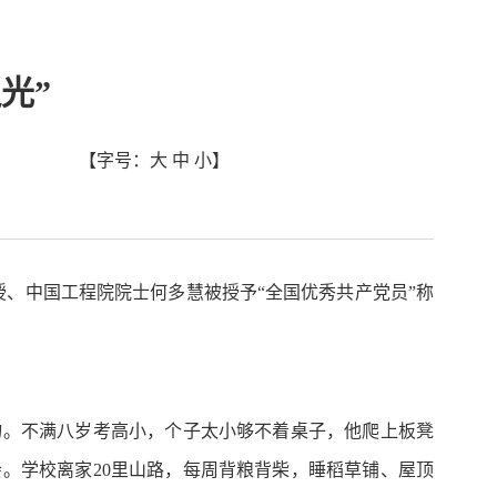
光”
【字号：
大
中
小
】
授、中国工程院院士何多慧被授予“全国优秀共产党员”称
物。不满八岁考高小，个子太小够不着桌子，他爬上板凳
会。学校离家20里山路，每周背粮背柴，睡稻草铺、屋顶