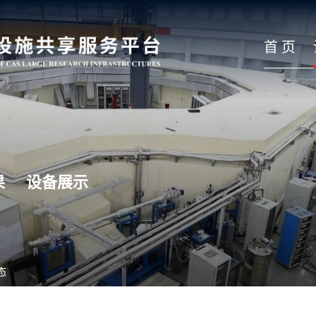
首 页
果
设备展示
态