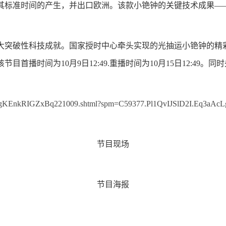
其标准时间的产生，并出口欧洲。该款小铯钟的关键技术成果——
大突破性科技成就。国家授时中心牵头实现的光抽运小铯钟的精
播时间为10月9日12:49.重播时间为10月15日12:49。
J8pgKEnkRIGZxBq221009.shtml?spm=C59377.Pl1QvIJSlD2I.Eq3aAcL
节目现场
节目海报