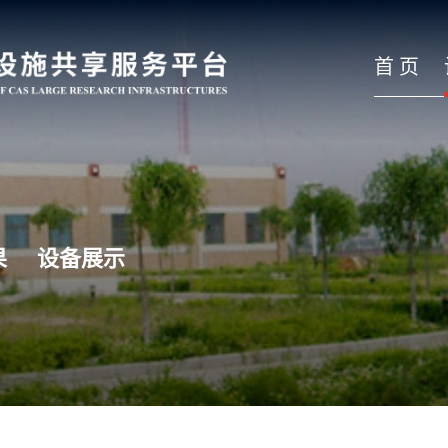
首 页
果
设备展示