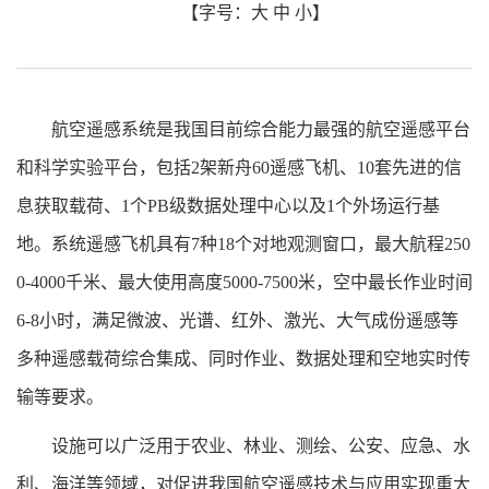
【字号：
大
中
小
】
航空遥感系统是我国目前综合能力最强的航空遥感平台
和科学实验平台，包括
2
架新舟
60
遥感飞机、
10
套先进的信
息获取载荷、
1
个
PB
级数据处理中心以及
1
个外场运行基
地。系统遥感飞机具有
7
种
18
个对地观测窗口，最大航程
250
0-4000
千米、最大使用高度
5000-7500
米，
空中最长作业时间
6-8
小时
，满足微波、光谱、红外、激光、大气成份遥感等
多种遥感载荷综合集成、同时作业、数据处理和空地实时传
输等要求。
设施可以广泛用于农业、林业、测绘、公安、应急、水
利、海洋等领域，对促进我国航空遥感技术与应用实现重大