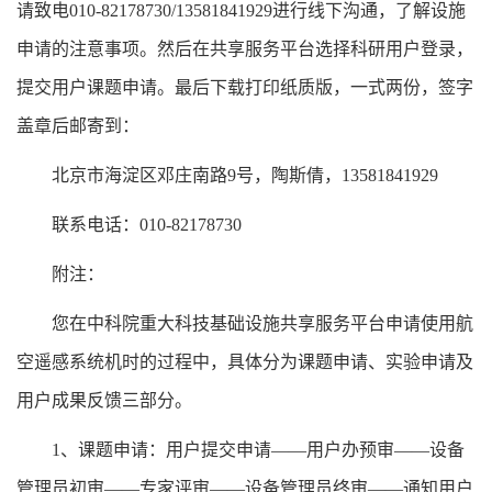
请致电
010-82178730/13581841929
进行线下沟通，了解设施
申请的注意事项。然后在共享服务平台选择科研用户登录，
提交用户课题申请。最后下载打印纸质版，一式两份，签字
盖章后邮寄到：
北京市海淀区邓庄南路
9
号，陶斯倩，
13581841929
联系电话：
010-82178730
附注：
您在中科院重大科技基础设施共享服务平台申请使用航
空遥感系统机时的过程中，具体分为课题申请、实验申请及
用户成果反馈三部分。
1
、课题申请：用户提交申请——用户办预审——设备
管理员初审——专家评审——设备管理员终审——通知用户