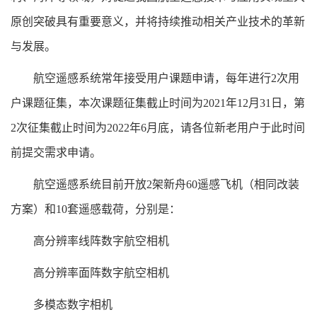
原创突破具有重要意义，并将持续推动相关产业技术的革新
与发展。
航空遥感系统常年接受用户课题申请，每年进行
2
次用
户课题征集，本次课题征集截止时间为
2021
年
12
月
31
日，第
2
次征集截止时间为
2022
年
6
月底，请各位新老用户于此时间
前提交需求申请。
航空遥感系统目前开放
2
架新舟
60
遥感飞机（相同改装
方案）和
10
套遥感载荷，分别是：
高分辨率线阵数字航空相机
高分辨率面阵数字航空相机
多模态数字相机