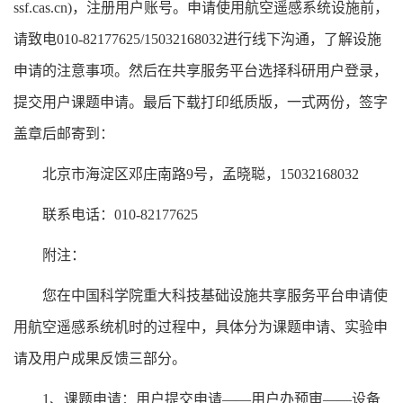
ssf.cas.cn)
，注册用户账号。申请使用航空遥感系统设施前，
请致电
010-82177625/15032168032
进行线下沟通，了解设施
申请的注意事项。然后在共享服务平台选择科研用户登录，
提交用户课题申请。最后下载打印纸质版，一式两份，签字
盖章后邮寄到：
北京市海淀区邓庄南路
9
号，孟晓聪，
15032168032
联系电话：
010-82177625
附注：
您在中国科学院重大科技基础设施共享服务平台申请使
用航空遥感系统机时的过程中，具体分为课题申请、实验申
请及用户成果反馈三部分。
1
、课题申请：用户提交申请——用户办预审——设备