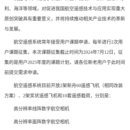
利、海洋等领域，对促进我国航空遥感技术与应用实现重大
原创突破具有重要意义，并将持续推动相关产业技术的革新
与发展。
航空遥感系统常年接受用户课题申请，每年进行
2
次用
户课题征集，本次课题征集截止时间为
2024
年
7
月
12
日，征
集的是用户
2025
年度的课题计划，请各位新老用户于此时间
前提交需求申请。
航空遥感系统目前开放
2
架新舟
60
遥感飞机（相同改装
方案）、
2
架奖状遥感飞机和
10
套遥感载荷，分别是：
高分辨率线阵数字航空相机
高分辨率面阵数字航空相机