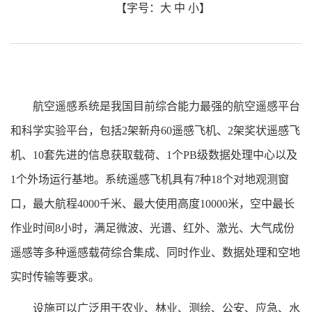
【字号：
大
中
小
】
航空遥感系统是我国目前综合能力最强的航空遥感平台
和科学实验平台，包括
2
架新舟
60
遥感飞机、
2
架奖状遥感飞
机、
10
套先进的信息获取载荷、
1
个
PB
级数据处理中心以及
1
个外场运行基地。系统遥感飞机具有
7
种
18
个对地观测窗
口，最大航程
4000
千米、最大使用高度
10000
米，
空中最长
作业时间
8
小时
，满足微波、光谱、红外、激光、大气成份
遥感等多种遥感载荷综合集成、同时作业、数据处理和空地
实时传输等要求。
设施可以广泛用于农业、林业、测绘、公安、应急、水