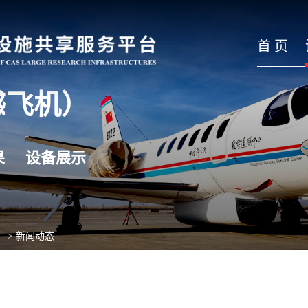
首 页
感飞机）
果
设备展示
）
>
新闻动态