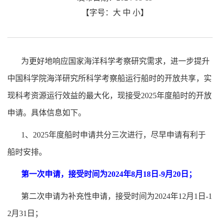
【字号：
大
中
小
】
为更好地响应国家海洋科学考察研究需求，进一步提升
中国科学院海洋研究所科学考察船运行船时的开放共享，实
现科考资源运行效益的最大化，现接受
2025
年度船时的开放
申请。具体信息如下。
1
、
2025
年度船时申请共分三次进行，尽早申请有利于
船时安排。
第一次申请，接受时间为
2024
年
8
月
18
日
-9
月
20
日；
第二次申请为补充性申请，接受时间为
2024
年
12
月
1
日
-1
2
月
31
日；