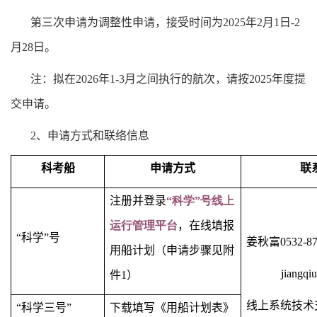
第三次申请为调整性申请，接受时间为
2025
年
2
月
1
日
-2
月
28
日。
注：拟在
2026
年
1-3
月之间执行的航次，请按
2025
年度提
交申请。
2
、申请方式和联络信息
科考船
申请方式
联
注册并登录
“
科学”
号
线上
运行管理平台
，在线填报
“科学”号
姜秋富
0532-8
用船计划（申请步骤见附
jiangqi
件
1
）
线上系统技术
“科学三号”
下载填写《用船计划表》