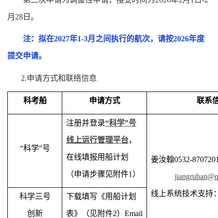
月
28
日。
注：拟在
2027
年
1-3
月之间执行的航次，请按
2026
年度
提交申请。
2.
申请方式和联络信息
科考船
申请方式
联系
注册并登录
“科学”号
线上运行管理平台
，
“
科学”号
在线填报用船计划
姜汝翰
0532-870720
（申请步骤见附件
1
）
jiangruhan@q
线上系统技术支持
科学三号
下载填写《用船计划
创新
表》（见附件
2
）
Email