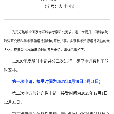
【字号：
大
中
小
】
为更好地响应国家海洋科学考察研究需求，进一步提升中国科学院
海洋研究所科学考察船运行船时的开放共享，实现科考资源运行效益的最
大化，现接受
2026
年度船时的开放申请。具体信息如下。
1
.
2026
年度船时申请共分三次进行，尽早申请有利于船
时安排。
第一次申请，接受时间为
2025
年
8
月
19
日
-9
月
21
日；
第二次申请为补充性申请，接受时间为
2025
年
12
月
1
日
-
12
月
31
日；
第三次申请为调整性申请，接受时间为
2026
年
2
月
1
日
-2