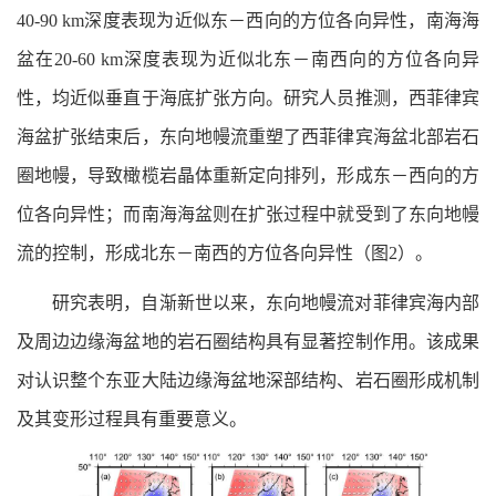
40-90 km深度表现为近似东－西向的方位各向异性，南海海
盆在20-60 km深度表现为近似北东－南西向的方位各向异
性，均近似垂直于海底扩张方向。研究人员推测，西菲律宾
海盆扩张结束后，东向地幔流重塑了西菲律宾海盆北部岩石
圈地幔，导致橄榄岩晶体重新定向排列，形成东－西向的方
位各向异性；而南海海盆则在扩张过程中就受到了东向地幔
流的控制，形成北东－南西的方位各向异性（图2）。
研究表明，自渐新世以来，东向地幔流对菲律宾海内部
及周边边缘海盆地的岩石圈结构具有显著控制作用。该成果
对认识整个东亚大陆边缘海盆地深部结构、岩石圈形成机制
及其变形过程具有重要意义。