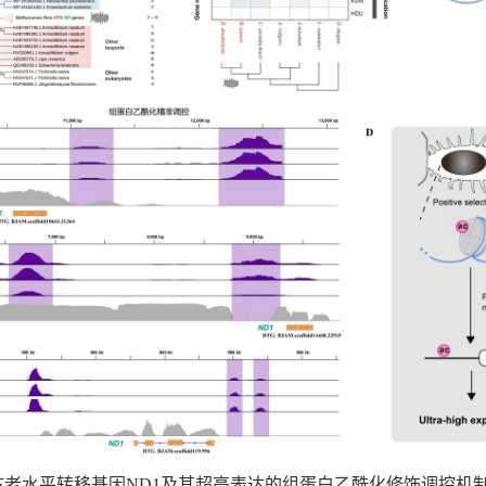
古老水平转移基因ND1及其超高表达的组蛋白乙酰化修饰调控机