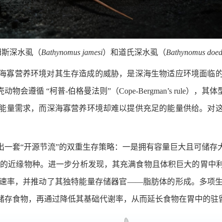
姆斯深水虱（
Bathynomus jamesi
）和道氏深水虱（
Bathynomus doede
海寡营养环境对其生存造成的威胁，是深海生物适应环境面临的最
遵循 “柯普-伯格曼法则”（Cope-Bergman’s rule
能量需求，而深海寡营养环境却难以提供充足的能量供给。对
出一套“开源节流”的双重生存策略：一是拥有容量巨大且可储存
生活的近缘物种。进一步分析发现，其充满食物且体积巨大的胃中
速率，并推动了其独特能量存储器官——脂肪体的形成。多项
储存食物，再通过降低其基础代谢率，从而延长食物在胃中的驻