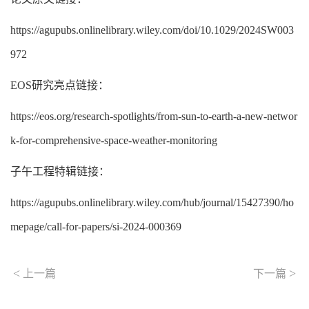
https://agupubs.onlinelibrary.wiley.com/doi/10.1029/2024SW003
972
EOS研究亮点链接：
https://eos.org/research-spotlights/from-sun-to-earth-a-new-networ
k-for-comprehensive-space-weather-monitoring
子午工程特辑链接：
https://agupubs.onlinelibrary.wiley.com/hub/journal/15427390/ho
mepage/call-for-papers/si-2024-000369
<
>
上一篇
下一篇