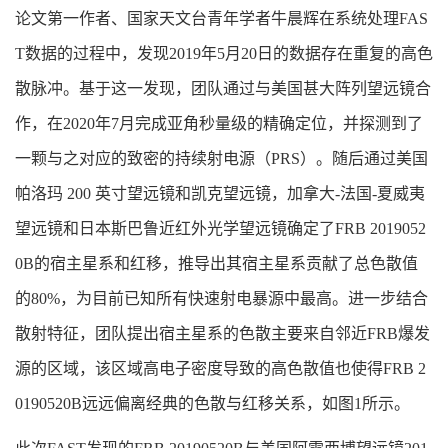
论文第一作者、国家天文台青年学者牛晨辉在系统处理FAS
T数据的过程中，发现2019年5月20日的数据存在重复的高色
散脉冲。基于这一发现，团队通过与美国甚大阵列望远镜合
作，在2020年7月完成亚角秒量级的精确定位，并探测到了
一颗与之对应的致密的持续射电源（PRS）。随后通过美国
帕洛玛 200 英寸望远镜和凯克望远镜，加拿大-法国-夏威夷
望远镜和日本斯巴鲁近红外光学望远镜确定了FRB 2019052
0B的宿主星系和红移，推导出其宿主星系贡献了总色散值
的80%，为目前已知所有快速射电暴源中最高。进一步结合
散射特征，团队提出宿主星系的色散主要来自邻近FRB爆发
源的区域，该区域高电子密度导致的高色散值也使得FRB 2
0190520B远远偏离经典的色散与红移关系，如图1所示。