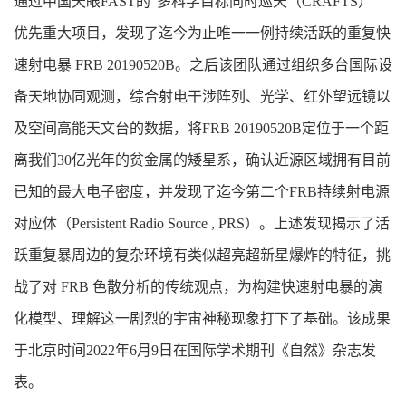
通过中国天眼FAST的“多科学目标同时巡天（CRAFTS）”
优先重大项目，发现了迄今为止唯一一例持续活跃的重复快
速射电暴 FRB 20190520B。之后该团队通过组织多台国际设
备天地协同观测，综合射电干涉阵列、光学、红外望远镜以
及空间高能天文台的数据，将FRB 20190520B定位于一个距
离我们30亿光年的贫金属的矮星系，确认近源区域拥有目前
已知的最大电子密度，并发现了迄今第二个FRB持续射电源
对应体（Persistent Radio Source , PRS）。上述发现揭示了活
跃重复暴周边的复杂环境有类似超亮超新星爆炸的特征，挑
战了对 FRB 色散分析的传统观点，为构建快速射电暴的演
化模型、理解这一剧烈的宇宙神秘现象打下了基础。该成果
于北京时间2022年6月9日在国际学术期刊《自然》杂志发
表。