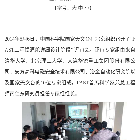
【字号：
大
中
小
】
2014
年
5
月
6
日，中国科学院国家天文台在北京组织召开了“
F
AST
工程馈源舱详细设计阶段”
评审会。评审专家组由来自
清华大学、北京理工大学、大连华锐重工集团股份有限公
司、安方高科电磁安全技术有限公司、冶金自动化研究院以
及国家天文台的
10
位专家组成，
FAST
首席科学家兼总工程
师南仁东研究员担任专家组组长。