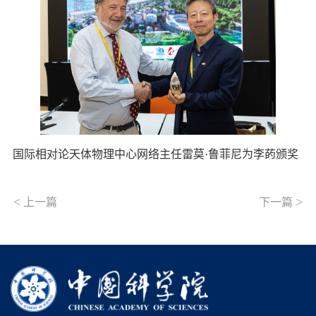
国际相对论天体物理中心网络主任雷莫·鲁菲尼为李菂颁奖
<
>
上一篇
下一篇