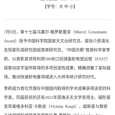
【字号：
大
中
小
】
7月9日，第十七届马塞尔·格罗斯曼奖（Marcel Grossmann
Award）授予中国科学院国家天文台研究员、星际介质演化
及恒星形成研究团组首席研究员、“中国天眼”首席科学家李
菂，以表彰其领导利用500米口径球面射电望远镜（FAST）
探索动态宇宙所取得的多项创造性成果，精确测量了星际磁
场，推动快速射电暴领域进入大样本统计研究时代。
李菂成为首位凭借在中国国内取得的学术成果获得该奖的科
学家。同届获奖的还有2021年邵逸夫天文学奖得主、磁陀星
发现者维多利亚·卡斯皮（Victoria Kaspi），超新星与致密