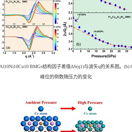
nd Ce70Al10Ni10Cu10 BMGs结构因子差值ΔS(q1)与波矢q的关系图。(b) Gd
峰位的倒数随压力的变化