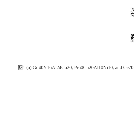
图1 (a) Gd40Y16Al24Co20, Pr60Cu20Al10Ni10, a