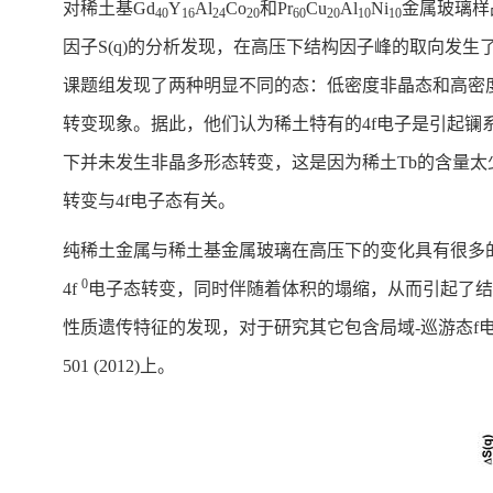
对稀土基Gd
Y
Al
Co
和Pr
Cu
Al
Ni
金属玻璃样
40
16
24
20
60
20
10
10
因子S(q)的分析发现，在高压下结构因子峰的取向发
课题组发现了两种明显不同的态：低密度非晶态和高密度
转变现象。据此，他们认为稀土特有的4f电子是引起镧
下并未发生非晶多形态转变，这是因为稀土Tb的含量
转变与4f电子态有关。
纯稀土金属与稀土基金属玻璃在高压下的变化具有很多的
0
4f
电子态转变，同时伴随着体积的塌缩，从而引起了结
性质遗传特征的发现，对于研究其它包含局域-巡游态f电子转变
501 (2012)上。