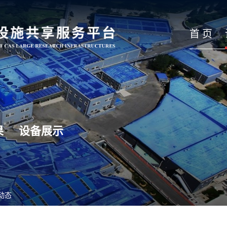
首 页
果
设备展示
动态