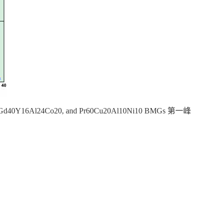
40Y16Al24Co20, and Pr60Cu20Al10Ni10 BMGs 第一峰