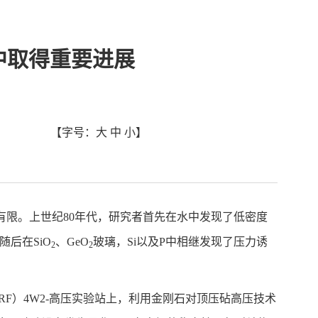
中取得重要进展
【字号：
大
中
小
】
限。上世纪80年代，研究者首先在水中发现了低密度
），随后在SiO
、GeO
玻璃，Si以及P中相继发现了压力诱
2
2
F）4W2-高压实验站上，利用金刚石对顶压砧高压技术