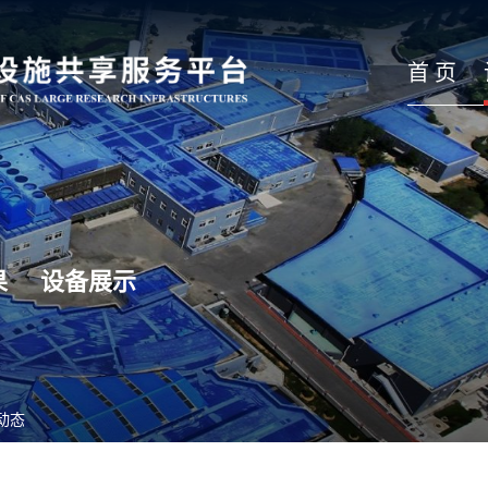
首 页
果
设备展示
动态