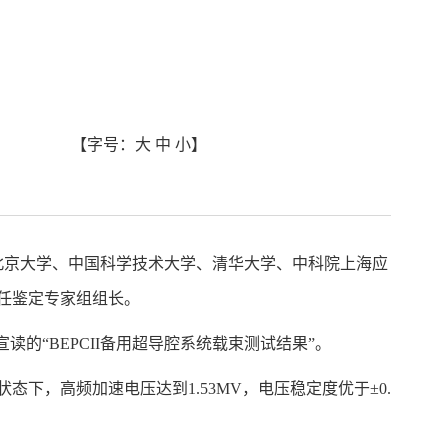
【字号：
大
中
小
】
由北京大学、中国科学技术大学、清华大学、中科院上海应
担任鉴定专家组组长。
读的“BEPCII备用超导腔系统载束测试结果”。
下，高频加速电压达到1.53MV，电压稳定度优于±0.