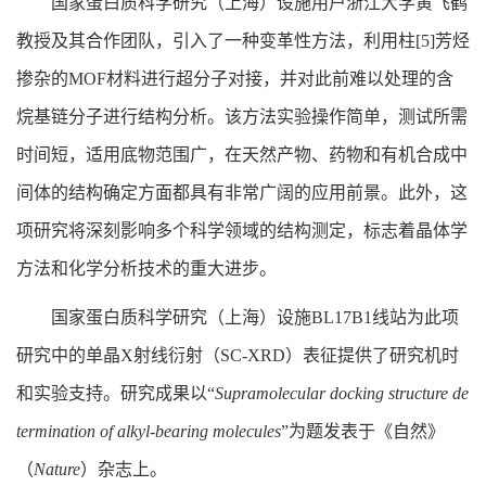
国家蛋白质科学研究（上海）设施用户浙江大学黄飞鹤
教授及其合作团队，引入了一种变革性方法，利用柱
[5]
芳烃
掺杂的
MOF
材料进行超分子对接，并对此前难以处理的含
烷基链分子进行结构分析。该方法实验操作简单，测试所需
时间短，适用底物范围广，在天然产物、药物和有机合成中
间体的结构确定方面都具有非常广阔的应用前景。此外，这
项研究将深刻影响多个科学领域的结构测定，标志着晶体学
方法和化学分析技术的重大进步。
国家蛋白质科学研究（上海）设施BL17B1
线站为此项
研究中的单晶
X
射线衍射（
SC-XRD
）表征提供了研究机时
和实验支持。
研究成果以“
Supramolecular docking structure de
termination of alkyl-bearing molecules
”
为题发表于《自然》
（
Nature
）杂志上。