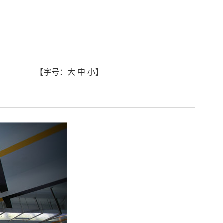
【字号：
大
中
小
】