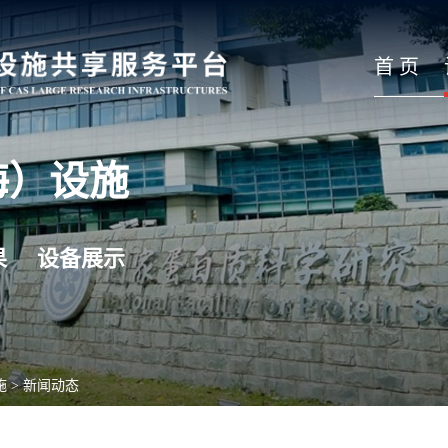
首 页
海）设施
果
设备展示
施
>
新闻动态