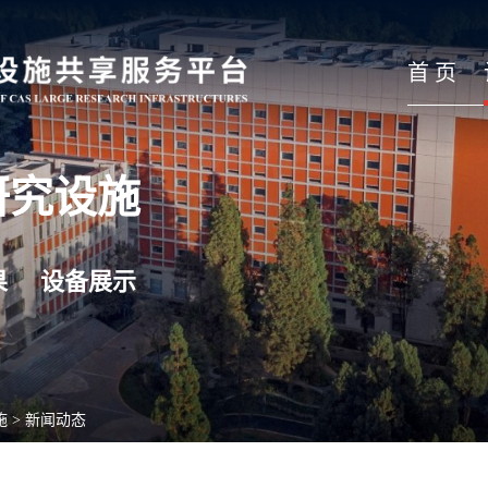
首 页
研究设施
果
设备展示
施
>
新闻动态