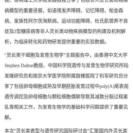
授、昆明理工大学陈永昌教授分享了包括非人灵长类动物疾
病模型的重要进展，如语境发声障碍、记忆障碍、帕金森
病、家族性阿尔茨海默病、运动功能障碍、杜氏肌营养不良
症及
2
型糖尿病等非人灵长类动物疾病模型的构建及机制解
析，为临床转化和药物研发提供重要的实验数据。
“灵长类干细胞及发育生物学”主题报告中，由香港中文大学
Stephen Dalton
教授、中国科学院遗传与发育生物学研究所陆
发隆研究员和南京大学医学院附属鼓楼医院丁利军研究员分
享了包括卵母细胞成熟及早期胚胎发育过程中
poly(A)
尾表观
遗传调控及卵母细胞与颗粒细胞偶联导致其减数分裂过程紊
乱等相关工作，为发育生物学的基础科学问题提供了重要见
解。
本次“灵长类表型与遗传研究国际研讨会”汇聚国内外灵长类