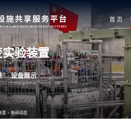
首 页
变实验装置
果
设备展示
装置
>
新闻动态