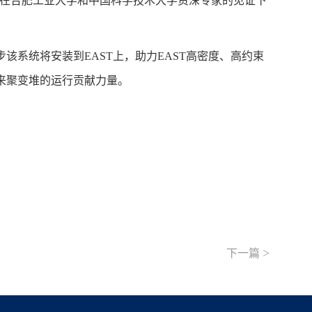
在合肥工业大学和中国科学技术大学资深专家的见证下
步该系统将安装到
EAST
上，助力
EAST
高密度、高约束
来聚变堆的运行贡献力量。
>
下一篇