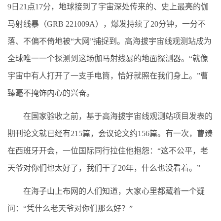
9日21点17分，地球接到了宇宙深处传来的、史上最亮的伽
马射线暴（GRB 221009A），爆发持续了20分钟，一分不
落、不偏不倚地被“大网”捕捉到。高海拔宇宙线观测站成为
全球唯一一个探测到这场伽马射线暴的地面探测器。“就像
宇宙中有人打开了一支手电筒，恰好就照在我们身上。”曹
臻毫不掩饰内心的兴奋。
在国家验收之前，基于高海拔宇宙线观测站项目发表的
期刊论文就已经有215篇，会议论文约156篇。有一次，曹臻
在西班牙开会，一位国际同行拉住他抱怨：“这不公平，老
天爷对你们也太好了，我们干了20年，什么也没看着。”
在海子山上布网的人们知道，大家心里都藏着一个疑
问：“凭什么老天爷对你们那么好？”