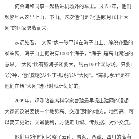
何会海和同事一起钻进机场外的车里。过去7年，他们
频繁地从这里上山、下山。这次他们是为迎接5月10日“大
网”的国家验收而来。
从远处看，“大网”像一张平铺在海子山上、编织齐整的
蜘蛛网。海子山上据说有1000个海子，“海子”是高山湖泊的
意思。“大网”比有些海子还要大，约占190个足球场。只要1
5分钟，他们就能从亚丁机场抵达“大网”。“离机场近”是在
他们在给“大网”选址时就计划好的。
2009年，观测站首席科学家曹臻最早提出建网的设想，
大家商议说要找一个地势高、交通便利的地方。地势高，可
以离天更近；交通便利，方便走电缆、传数据、对外交流。
他们用5年时间考察了云南、青海、西藏、四川的高海