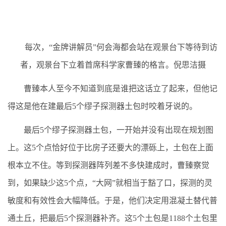
每次，“金牌讲解员”何会海都会站在观景台下等待到访
者，观景台下立着首席科学家曹臻的格言。倪思洁摄
曹臻本人至今不知道到底是谁把这话立了起来，但他记
得这是他在建最后5个缪子探测器土包时咬着牙说的。
最后5个缪子探测器土包，一开始并没有出现在规划图
上。这5个点恰好位于比房子还要大的漂砾上，土包在上面
根本立不住。等到探测器阵列差不多快建成时，曹臻察觉
到，如果缺少这5个点，“大网”就相当于豁了口，探测的灵
敏度和有效性会大幅降低。于是，他们决定用混凝土替代普
通土丘，把最后5个探测器补齐。这5个土包是1188个土包里