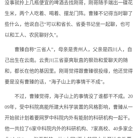
没事就拎上几瓶便宜的啤酒去找刚哥，刚哥随手端出一碟花
生米，两个人吃着、喝着、摆龙门阵。曹臻不记得当时聊了
些什么，他说自己“可以和省长、省委书记坐一起聊，也可
以和工人、农民聊好久”。
曹臻自称“三省人”，母亲是贵州人，父亲是四川人，自
己出生在云南。云贵川三省豪爽耿直的狠劲和爱聊天的随
和，都长在他的基因里。刚哥觉得跟曹臻很投缘，他还觉得
要是没有曹臻的话，“海子山上的事情干不成”。
不过，曹臻觉得，海子山上的事情没了谁都干不成。20
09年，受中科院高能所建大科学装置的风格影响，曹臻从一
开始就计划着要网罗中科院内外有能耐的科研机构一起干。
他一共拉了6家中科院内外的科研机构、7家高校、40多家企