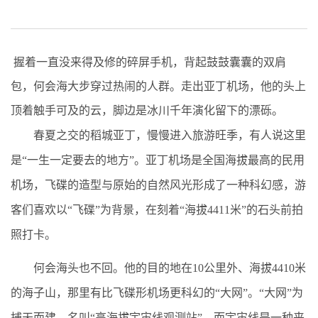
握着一直没来得及修的碎屏手机，背起鼓鼓囊囊的双肩
包，何会海大步穿过热闹的人群。走出亚丁机场，他的头上
顶着触手可及的云，脚边是冰川千年演化留下的漂砾。
春夏之交的稻城亚丁，慢慢进入旅游旺季，有人说这里
是“一生一定要去的地方”。亚丁机场是全国海拔最高的民用
机场，飞碟的造型与原始的自然风光形成了一种科幻感，游
客们喜欢以“飞碟”为背景，在刻着“海拔4411米”的石头前拍
照打卡。
何会海头也不回。他的目的地在10公里外、海拔4410米
的海子山，那里有比飞碟形机场更科幻的“大网”。“大网”为
捕天而建，名叫“高海拔宇宙线观测站”，而宇宙线是一种来