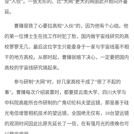
业“入伙”。一张无形的、比“大网”更大的网由此开始向外蔓
延。
曹臻是铁了心要拉高校“入伙”的，因为他有个心结。他
的第一位博士生在找工作时犯了愁，国内做宇宙线研究的高
校寥寥无几，最后这位学生只能委身于一家与宇宙线毫不相
干的地方高校。从那时起，曹臻就暗下决心，一定要把国内
高校的宇宙线研究搞起来。
参与研制“大网”时，好几家高校干成了“很了不起的
事”。曹臻每次介绍装置时，都要提云南大学、四川大学与
中科院高能所合作研制的广角切伦科夫望远镜，那是基于硅
光电倍增管相机技术的望远镜，全国绝无仅有，18台望远镜
的观测时间因此比原先延长了一倍，在有强月光的夜晚也可