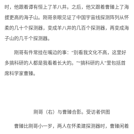
时，他跟着谭有恒上了羊八井。之后，他又跟着曹臻上了海
拔更高的海子山。刚哥亲眼见证了中国宇宙线探测阵列从怀
柔的几十个探测器，变成羊八井的几百个探测器，再变成海
子山的几千个探测器。
刚哥有件常挂在嘴边的事：“别看我文化不高，这里好
多搞科研的人都是我看着长大的。”“搞科研的人”里包括首
席科学家曹臻。
刚哥（右）与曹臻合影。受访者供图
曹臻比刚哥小一岁，两人在怀柔建探测器时，曹臻闲着