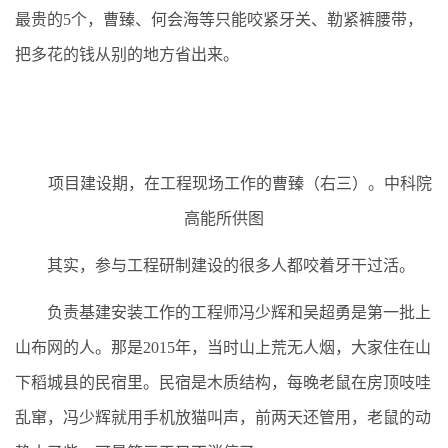
最贵的5个，曹臻、何会海等只能咬紧牙关、勒紧裤腰带，
把多花的钱从别的地方省出来。
项目建设期，在工程现场工作的曹臻（右三）。中科院
高能所供图
其实，参与工程研制建设的很多人都咬着牙干过活。
负责基建安装工作的工程师冯少辉和吴超勇是第一批上
山布网的人。那是2015年，当时山上荒无人烟，大家住在山
下稻城县的民宿里。民宿是木质结构，每晚老鼠在房顶吱哇
乱窜，冯少辉就用手机放猫叫声，前两天还管用，老鼠的动