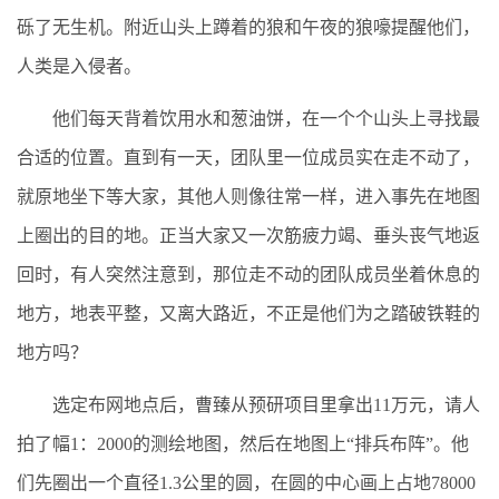
砾了无生机。附近山头上蹲着的狼和午夜的狼嚎提醒他们，
人类是入侵者。
他们每天背着饮用水和葱油饼，在一个个山头上寻找最
合适的位置。直到有一天，团队里一位成员实在走不动了，
就原地坐下等大家，其他人则像往常一样，进入事先在地图
上圈出的目的地。正当大家又一次筋疲力竭、垂头丧气地返
回时，有人突然注意到，那位走不动的团队成员坐着休息的
地方，地表平整，又离大路近，不正是他们为之踏破铁鞋的
地方吗？
选定布网地点后，曹臻从预研项目里拿出11万元，请人
拍了幅1：2000的测绘地图，然后在地图上“排兵布阵”。他
们先圈出一个直径1.3公里的圆，在圆的中心画上占地78000