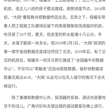
中枢神经。2017年，程耀东一上山就傻眼了，山上不光没有
机房，连正儿八经的房子都没建成。按照进度节点，2018年
初，“大网”要取数并把数据传回北京。无奈之下，程耀东带
着人把工程施工队撤场后留下的简易钢架房改成临时机房，
咬牙挺了20个月，夏天，机房里的积水能淹十几公分，冬
天，冰溜子能结一米多长。但2018年2月3日，“大网”探测的
第一缕宇宙线数据还是成功传回了北京。2019年后，有了正
式的机房后，程耀东一咬牙又把它建成了“全国最牛的数据
中心”，不仅可以“零触发”式自动获取数据，每秒钟数据读
取量还高达4GB，“大网”从此可以在无人值守的情况下全天
候运行。
除了基建和数据中心外，探测器的安装、调试也是要咬
牙干的活儿。广角切伦科夫望远镜的调试都是在晚上进行，