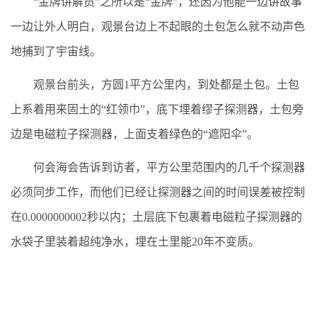
“金牌讲解员”之所以是“金牌”，还因为他能一边讲故事
一边让外人明白，观景台边上不起眼的土包怎么就不动声色
地捕到了宇宙线。
观景台前头，方圆1平方公里内，到处都是土包。土包
上系着用来固土的“红领巾”，底下埋着缪子探测器，土包旁
边是电磁粒子探测器，上面支着绿色的“遮阳伞”。
何会海会告诉到访者，平方公里范围内的几千个探测器
必须同步工作，而他们已经让探测器之间的时间误差被控制
在0.0000000002秒以内；土层底下包裹着电磁粒子探测器的
水袋子里装着超纯净水，埋在土里能20年不变质。