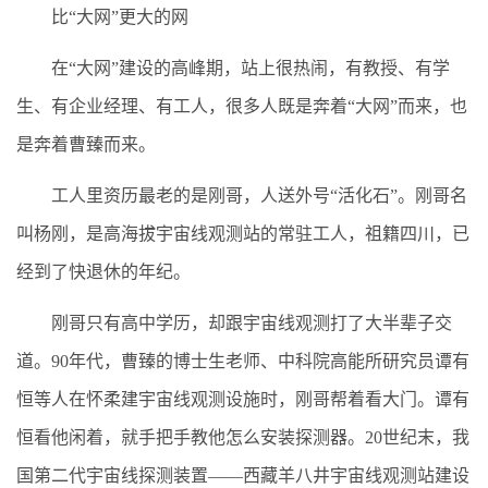
比“大网”更大的网
在“大网”建设的高峰期，站上很热闹，有教授、有学
生、有企业经理、有工人，很多人既是奔着“大网”而来，也
是奔着曹臻而来。
工人里资历最老的是刚哥，人送外号“活化石”。刚哥名
叫杨刚，是高海拔宇宙线观测站的常驻工人，祖籍四川，已
经到了快退休的年纪。
刚哥只有高中学历，却跟宇宙线观测打了大半辈子交
道。90年代，曹臻的博士生老师、中科院高能所研究员谭有
恒等人在怀柔建宇宙线观测设施时，刚哥帮着看大门。谭有
恒看他闲着，就手把手教他怎么安装探测器。20世纪末，我
国第二代宇宙线探测装置——西藏羊八井宇宙线观测站建设