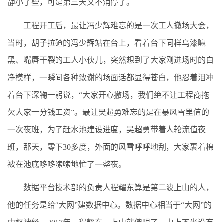
静小了些，可是第三天又不消停了。
工程开工后，最让冯少辉难忘的是一次工人撤场大会，
当时，胡子拉碴的冯少辉站在台上，看着台下同样乌漆嘛
黑、嘴唇干裂的工人小伙儿，突然想到了大家刚进场时的白
净模样，一瞬间各种致谢的场面话都显得苍白，他忍着泪冲
着台下深鞠一躬说，“大家开心撤场，我们绝不让工程商拖
欠大家一分钱工资”。最让吴超勇难忘的是在暴风雪里值的
一次夜班，为了赶水池建设进度，吴超勇带着人轮流值夜
班，那天，零下30多度，外面的风雪呼呼地刮，大家裹着棉
被在池底哆哆嗦嗦地忙了一整夜。
数据平台技术部的负责人程耀东算是第二波上山的人，
他的任务是给“大网”建数据中心。数据中心相当于“大网”的