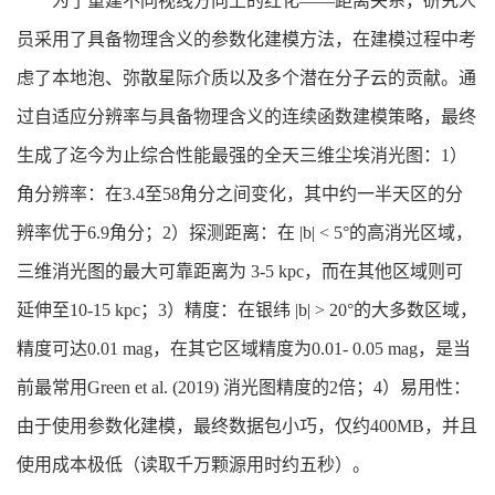
为了重建不同视线方向上的红化——距离关系，研究人
员采用了具备物理含义的参数化建模方法，在建模过程中考
虑了本地泡、弥散星际介质以及多个潜在分子云的贡献。通
过自适应分辨率与具备物理含义的连续函数建模策略，最终
生成了迄今为止综合性能最强的全天三维尘埃消光图：1）
角分辨率：在3.4至58角分之间变化，其中约一半天区的分
辨率优于6.9角分；2）探测距离：在 |b| < 5°的高消光区域，
三维消光图的最大可靠距离为 3-5 kpc，而在其他区域则可
延伸至10-15 kpc；3）精度：在银纬 |b| > 20°的大多数区域，
精度可达0.01 mag，在其它区域精度为0.01- 0.05 mag，是当
前最常用Green et al. (2019) 消光图精度的2倍；4）易用性：
由于使用参数化建模，最终数据包小巧，仅约400MB，并且
使用成本极低（读取千万颗源用时约五秒）。