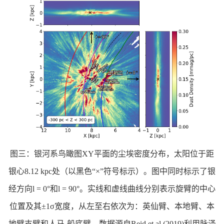
图三：银河系鸟瞰图XY平面的尘埃密度分布，太阳位于距
银心8.12 kpc处（以黑色“×”符号标示）。图中同时标示了银
经方向l = 0°和l = 90°。实线和虚线曲线分别表示旋臂的中心
位置及其±1σ宽度，从左至右依次为：英仙臂、本地臂、本
地臂支臂和人马-船底臂，数据源自Reid et al.(2019)利用脉泽