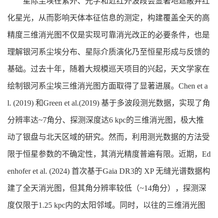
星际尘埃在紫外、光学和近红外波段会显著地遮蔽并红
化星光，从而影响天体本征信息的测定，构建覆盖全天的高
精度三维消光图不仅是实现可靠消光改正的必要条件，也是
理解银河系尘埃分布、星际介质演化乃至恒星形成与反馈的
基础。过去十年，随着大规模巡天项目的兴起，天文学家在
绘制银河系尘埃三维消光图方面取得了显著进展。Chen et a
l. (2019) 和Green et al.(2019) 基于多波段测光数据，实现了角
分辨率达~7角分、探测深度达6 kpc的三维消光图，极大推
动了银盘与北天区域的研究。然而，利用测光数据的方法受
限于恒星参数的不确定性，其消光精度普遍有限。近期，Ed
enhofer et al. (2024) 首次基于Gaia DR3的 XP 无缝光谱数据构
建了全天消光图，但其角分辨率较低（~14角分），探测深
度仅限于1.25 kpc内的太阳邻域。同时，以往的三维消光图