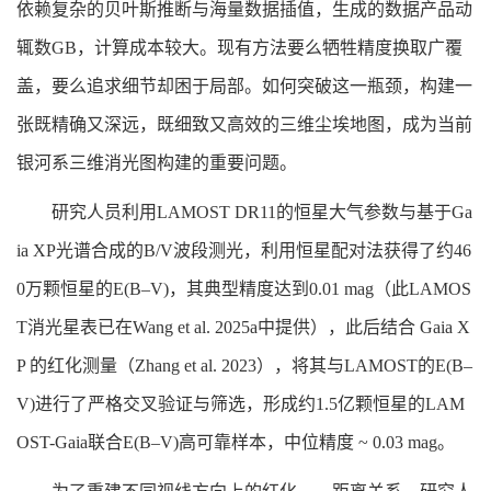
依赖复杂的贝叶斯推断与海量数据插值，生成的数据产品动
辄数GB，计算成本较大。现有方法要么牺牲精度换取广覆
盖，要么追求细节却困于局部。如何突破这一瓶颈，构建一
张既精确又深远，既细致又高效的三维尘埃地图，成为当前
银河系三维消光图构建的重要问题。
研究人员利用LAMOST DR11的恒星大气参数与基于Ga
ia XP光谱合成的B/V波段测光，利用恒星配对法获得了约46
0万颗恒星的E(B–V)，其典型精度达到0.01 mag（此LAMOS
T消光星表已在Wang et al. 2025a中提供），此后结合 Gaia X
P 的红化测量（Zhang et al. 2023），将其与LAMOST的E(B–
V)进行了严格交叉验证与筛选，形成约1.5亿颗恒星的LAM
OST-Gaia联合E(B–V)高可靠样本，中位精度 ~ 0.03 mag。