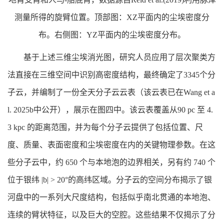
测量所得的旋臂位置。顶部图：XZ平面内的尘埃密度分
布。右侧图：YZ平面内的尘埃密度分布。
基于上述三维尘埃消光图，研究人员应用了层次聚类方
法直接在三维空间中识别高密度结构，最终确定了3345个分
子云，并编制了一份全天分子云云表（该云表已在Wang et a
l. 2025b中公开），展示在图四中。该云表覆盖从90 pc 至 4.
3 kpc 的距离范围，并为每个分子云提供了包括位置、尺
度、质量、表面密度和尘埃密度在内的关键物理参数。在这
些分子云中，约 650 个与本地泡的边界相关，另有约 740 个
位于银纬 |b| > 20°的高纬区域。分子云的空间分布揭示了银
河盘中的一系列大尺度结构，包括似乎南北贯通的本地泡、
连续的臂状特征，以及巨大的空腔。这些结果不仅揭示了分