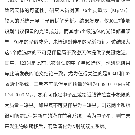
2
致密天体的可能性。研究人员对其中6个质量比（M
/M
）
1
2
较大的系统开展了光谱拆解分析。结果发现，仅J0117能够
识别出双恒星的光谱成分，而其余5个候选体的光谱都呈现
单一恒星的光谱成分，未检测到伴星的光谱特征。该结果为
这5个候选体的不可见伴星属于致密天体提供了关键佐证。
其中，J2354是此前已被证认的中子星候选体，现研究结果
与此前发表的论文结论一致。尤为值得关注的是J0341和J03
59两个系统：二者不可见伴星的质量分别为1.39±0.10 M
和
☉
1.34±0.09 M
，极有可能是中子星或接近钱德拉塞卡极限的
☉
大质量白矮星。如果其不可见伴星为白矮星，则这两个系统
很可能是Ia型超新星的潜在前身系统；若为中子星，则在未
来发生物质转移后，有望演化为X射线双星系统。