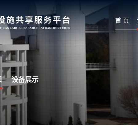
首 页
果
设备展示