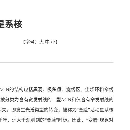
星系核
【字号：
大
中
小
】
AGN的结构包括黑洞、吸积盘、宽线区、尘埃环和窄线
被分类为含有宽发射线的Ⅰ型AGN和仅含有窄发射线的
消失，即发生光谱类型的转变，被称为“变脸”活动星系核
千年，远大于观测到的“变脸”时标。因此，“变脸”现象对