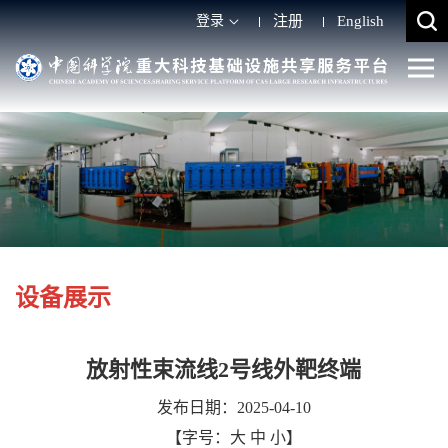
登录
注册
English
设备展示
放射性束流线2号线外靶终端
发布日期：2025-04-10
【字号：
大
中
小
】