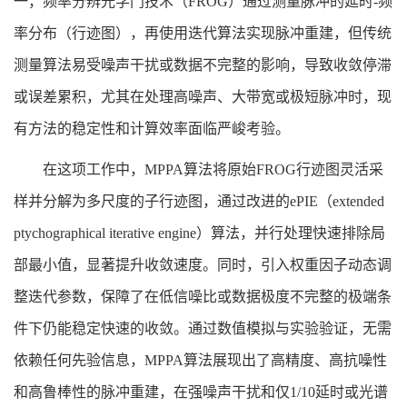
一，频率分辨光学门技术（FROG）通过测量脉冲的延时-频
率分布（行迹图），再使用迭代算法实现脉冲重建，但传统
测量算法易受噪声干扰或数据不完整的影响，导致收敛停滞
或误差累积，尤其在处理高噪声、大带宽或极短脉冲时，现
有方法的稳定性和计算效率面临严峻考验。
在这项工作中，MPPA算法将原始FROG行迹图灵活采
样并分解为多尺度的子行迹图，通过改进的ePIE（extended
ptychographical iterative engine）算法，并行处理快速排除局
部最小值，显著提升收敛速度。同时，引入权重因子动态调
整迭代参数，保障了在低信噪比或数据极度不完整的极端条
件下仍能稳定快速的收敛。通过数值模拟与实验验证，无需
依赖任何先验信息，MPPA算法展现出了高精度、高抗噪性
和高鲁棒性的脉冲重建，在强噪声干扰和仅1/10延时或光谱