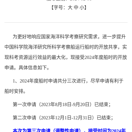
【字号：
大
中
小
】
为更好地响应国家海洋科学考察研究需求，进一步提升
中国科学院海洋研究所科学考察船运行船时的开放共享，实
现科考资源运行效益的最大化，现接受
2024
年度船时的开放
申请。具体信息如下。
1
、
2024
年度船时申请共分三次进行，尽早申请有利于
船时安排。
第一次申请（
2023
年
8
月
18
日
-9
月
20
日）已结束；
第二次申请（
2023
年
12
月
1
日
-12
月
31
日）已结束；
本次为第三次申请（调整性申请），接受时间为
2024
年