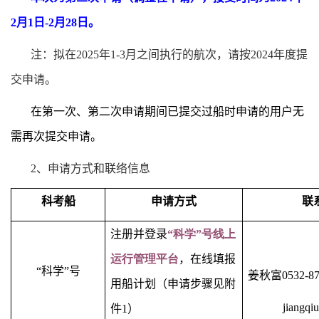
2
月
1
日
-2
月
28
日。
注：拟在
2025
年
1-3
月之间执行的航次，请按
2024
年度提
交申请。
在第一次、第二次申请期间已提交过船时申请的用户无
需再次提交申请。
2
、申请方式和联络信息
科考船
申请方式
联
注册并登录
“
科学
”
号
线上
运行管理平台
，在线填报
“科学”号
姜秋富
0532
用船计划（申请步骤见附
jiangqi
件
1
）