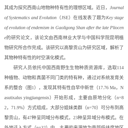
其成为探究西南山地物种特有性的理想区域。近日，
Journal
of Systematics and Evolution
（
JSE
）
在线发表了题为
Key stage
of evolution of endemism in Gaoligong Shan after the late Pliocen
e
的研究论文
，
该论文由
西南林业大学与中国科学院昆明植
物研究所合作完成。该研究以高黎贡山为研究区域，解析了
其物种特有性的时空演化模式。
研究人员依托中国西南野生生物种质资源库，选取
114
种植物、动物和真菌不同门类的特有种，通过对系统发育关
系的整合（图
1
），发现其特有性自早中新世（
17.76 Ma
，
N
asutixalus yingjiangensis
）开始形成，主要由原地分化（
n=8
2
，
71.9%
）方式组成，大部分姐妹类群（
n=70
）可分布到高
黎贡山，有
47
种呈同域分布模式，
23
种呈异域分布模式。在
外地迁入方式（
n=32
）中，主要的来源地为南部低纬度地区