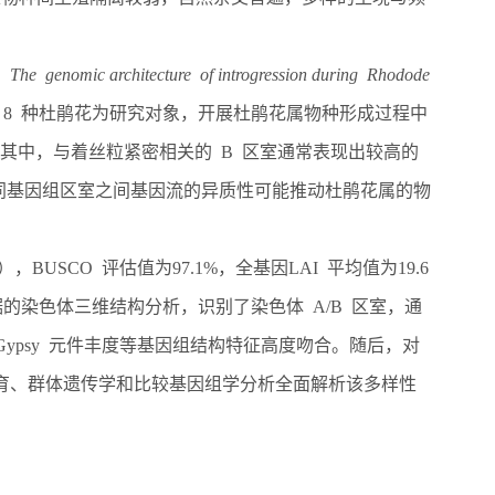
为
The genomic architecture of introgression during
Rhodode
）8 种杜鹃花为研究对象，开展杜鹃花属物种形成过程中
其中，与着丝粒紧密相关的 B 区室通常表现出较高的
同基因组区室之间基因流的异质性可能推动杜鹃花属的物
），
BUSCO
评估值为
97.1%
，
全基因
LAI
平均值为
19.6
据的染色体三维结构分析，识别了染色体
A/B
区室，通
Gypsy
元件丰度等基因组结构特征高度吻合。随后，对
育、群体遗传学和比较基因组学分析全面解析该多样性