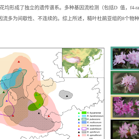
花均形成了独立的遗传谱系。多种基因流检测（包括
D
值，
f4-ra
因流多为间歇性、不连续的。综上所述，糙叶杜鹃亚组的
8
个物