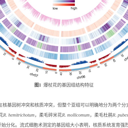
图1
爆杖花的基因组结构特征
在核基因树冲突和核质冲突，但整个亚组可以明确
地
分为两个分
花
R. hemitrichotum
，柔毛碎米花
R. mollicomum
，柔毛杜鹃
R. pube
开始分化。流式细胞术测定的基因组大小表明，核质系统发育强