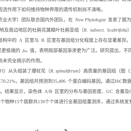
因流作用下如何维持物种界限的遗传机制尚不清晰。
农业大学）团队联合国内外团队，在
New Phytologist
发表了题
地及周边地区的杜鹃花属糙叶杜鹃亚组（
R.
subsect.
Scabrifolia
构中的 A 区室与 B 区室在基因组分化程度上存在显著差异。
现更极端的
𝑓
值，表明局部基因渐渗更为广泛。研究提出，不
dm
尚未完全揭示的作用。
FI
）从头组装了爆杖花（
R. spinuliferum
）高质量的基因组（图
1
占
70.21%
，基因组共预测到
35,406
个蛋白编码基因。通过
HiC
数
。结果显示，染色体
A/B
区室的分布与基因密度、
GC
含量及
8
个物种
15
个居群共
139
个个体进行全基因组重测序，通过系统发