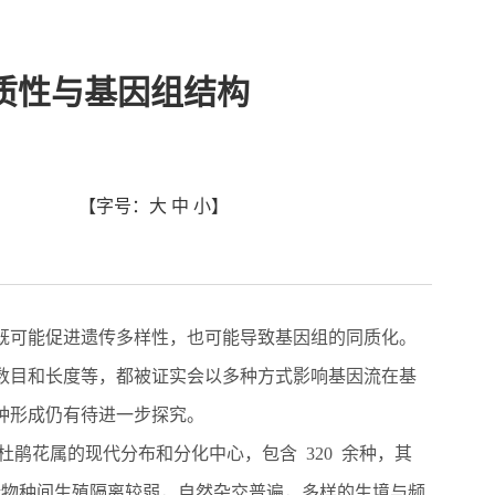
质性与基因组结构
【字号：
大
中
小
】
既可能促进遗传多样性，也可能导致基因组的同质化。
数目和长度等，都被证实会以多种方式影响基因流在基
种形成仍有待进一步探究。
杜鹃花属的现代分布和分化中心，包含
320
余种，其
缘物种间生殖隔离较弱，自然杂交普遍，多样的生境与频