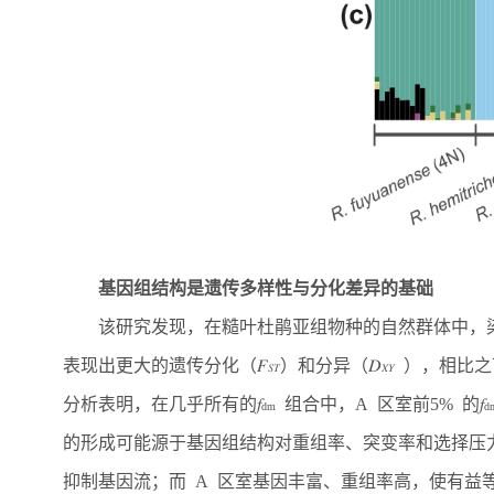
基因组结构是遗传多样性与分化差异的基础
该研究发现，在糙叶杜鹃亚组物种的自然群体中，染
表现出更大的遗传分化（
𝐹
）和分异（
𝐷
），相比之
𝑆𝑇
𝑋𝑌
分析表明，在几乎所有的
𝑓
组合中，A 区室前5% 的
𝑓
dm
d
的形成可能源于基因组结构对重组率、突变率和选择压
抑制基因流；而 A 区室基因丰富、重组率高，使有