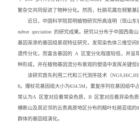
繁杂交共同
促进了
物种分化
。
然而，杜鹃花属在频繁基
近日，中国科学院昆明植物研究所高连明（现山东
ndron
speciation
的研究成果。研究以分布于中国西南山
基因渐渗的基因组景观特征研究，发现染色体三维空间结
遗传分化，而富含基因的 A 区室分化程度较低，并呈
种形成，并在植物基因流分布景观的塑造中发挥关键但
该
研究首先利用二代和三代测序技术（
NGS,HiC,HI
8
。爆杖花基因组大小为
634.5M
，重复序列在基因组中
常认为
A
区室对应着常染色质，
B
区室对应着异染色质
横断山及其近邻的云贵高原地区分布的糙叶杜鹃亚组的
群体的基因组演化。