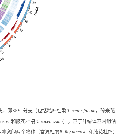
支，即
SSS
分支（包括糙叶杜鹃
R. scabrifolium
，碎米花
scens
和腋花杜鹃
R. racemosum
）。基于叶绿体基因组估
烈冲突的两个物种（富源杜鹃
R. fuyuanense
和腋花杜鹃）