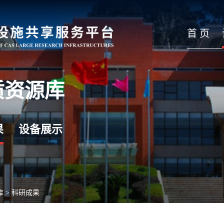
首 页
质资源库
果
设备展示
库
>
科研成果