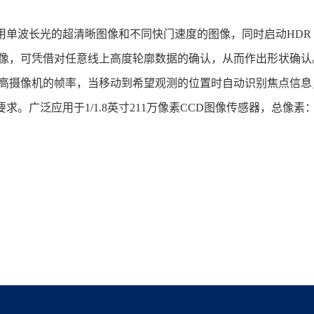
长光的超清晰图像和不同快门速度的图像，同时启动HDR（High 
图像，可凭借对任意线上高度轮廓数据的确认，从而作出形状确认
提高摄像机的帧率，当移动到希望观测的位置时自动识别焦点信
于1/1.8英寸211万像素CCD图像传感器，总像素：1688 (H)x