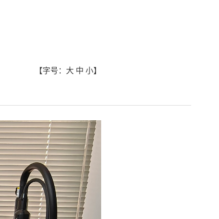
【字号：
大
中
小
】