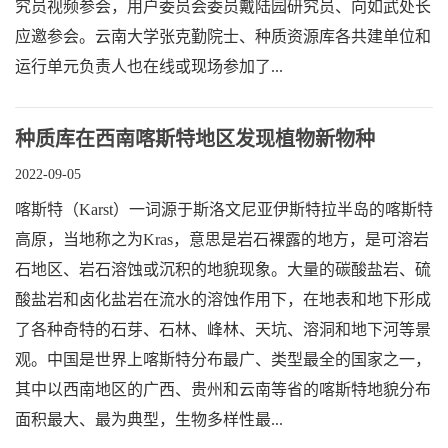
究员视频参会，用户委员会委员戴陆园研究员、向如武处长
应邀参会。云南大学张克勤院士、种质资源库各共建单位和
运行单元负责人也在线或现场参加了...
种质库在西南喀斯特地区发现植物新物种
2022-09-05
喀斯特（Karst）一词源于斯洛文尼亚伊斯特拉半岛的喀斯特
高原，当地称之为Kras，意思是岩石裸露的地方，是可溶岩
石地区、岩石溶蚀或沉积的地貌现象。大量的碳酸盐岩、硫
酸盐岩和卤化盐岩在流水的溶蚀作用下，在地表和地下形成
了各种奇特的石芽、石林、峰林、天坑、溶洞和地下河等景
观。中国是世界上喀斯特分布最广、类型最全的国家之一，
其中以西南地区的广西、贵州和云南等省的喀斯特地貌分布
面积最大、最为典型，生物多样性最...