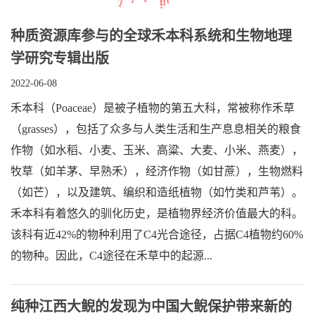
种质资源库参与的全球禾本科系统和生物地理
学研究专辑出版
2022-06-08
禾本科（Poaceae）是被子植物的第五大科，常被称作禾草
（grasses），包括了众多与人类生活和生产息息相关的粮食
作物（如水稻、小麦、玉米、高粱、大麦、小米、燕麦），
牧草（如羊茅、早熟禾），经济作物（如甘蔗），生物燃料
（如芒），以及建筑、编织和造纸植物（如竹类和芦苇）。
禾本科有着悠久的驯化历史，是植物界经济价值最大的科。
该科有近42%的物种利用了C4光合途径，占据C4植物约60%
的物种。因此，C4途径在禾草中的起源...
纯种江西大鲵的发现为中国大鲵保护带来新的