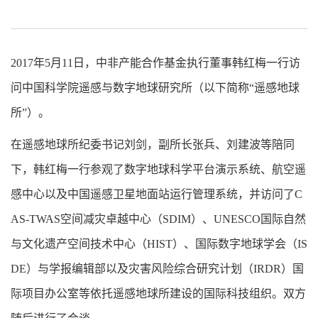
2017
年
5
月
11
日，中非产能合作基金执行董事韩红梅一行访
问中国科学院遥感与数字地球研究所（以下简称“遥感地球
所”）。
在遥感地球所纪委书记刘剑，副所长张兵、刘建波等陪同
下，韩红梅一行参观了数字地球科学平台演示系统、航空遥
感中心以及中国遥感卫星地面站运行管理系统，并访问了
C
AS-TWAS
空间减灾卓越中心（
SDIM
）、
UNESCO
国际自然
与文化遗产空间技术中心（
HIST
）、国际数字地球学会（
IS
DE
）与学报编辑部以及灾害风险综合研究计划（
IRDR
）国
际项目办公室等依托遥感地球所建设的国际科技组织。双方