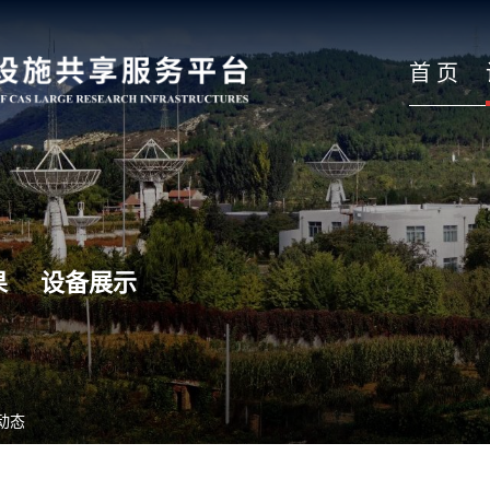
首 页
果
设备展示
动态