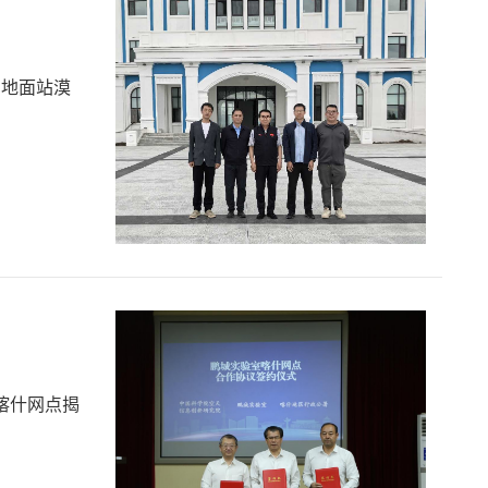
星地面站漠
喀什网点揭