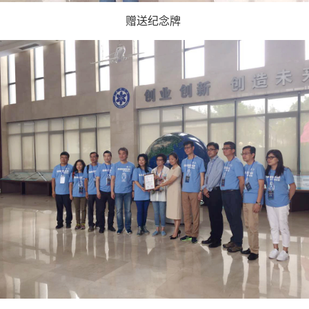
赠送纪念牌