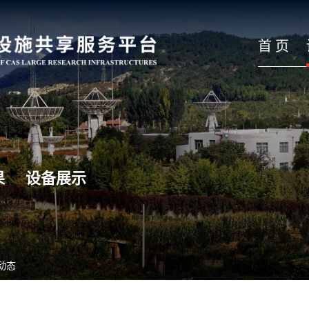
首 页
果
设备展示
动态