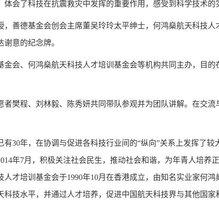
，体会了科技在抗震救灾中发挥的重要作用，感受到科学技术的
授，善德基金会创会主席董吴玲玲太平绅士，何鸿
燊
航天科技人
达谢意的纪念牌。
基金会、何鸿
燊
航天科技人才培训基金会等机构共同主办，目的
愿者樊程、刘林毅、陈秀妍共同带队参观并为团队讲解。在交流
已有
30
年，在协调与促进各科技行业间的“纵向”关系上发挥了较
2014
年
7
月，积极关注社会民生，推动社会和谐，为年青人培养
技人才培训基金会于
1990
年
10
月在香港成立，由知名实业家何鸿
天科技水平，并通过人才培养，促进中国航天科技界与其他国家