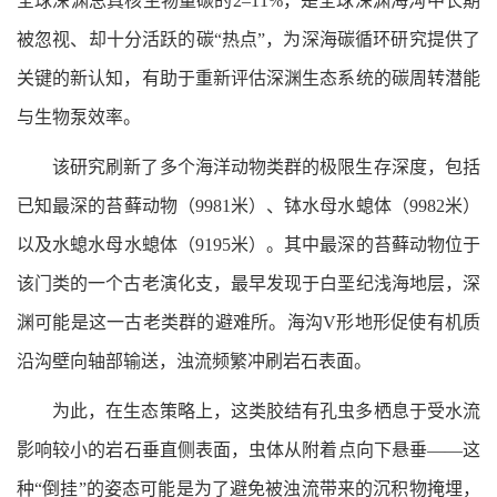
全球深渊总真核生物量碳的2–11%，是全球深渊海沟中长期
被忽视、却十分活跃的碳“热点”，为深海碳循环研究提供了
关键的新认知，有助于重新评估深渊生态系统的碳周转潜能
与生物泵效率。
该研究刷新了多个海洋动物类群的极限生存深度，包括
已知最深的苔藓动物（9981米）、钵水母水螅体（9982米）
以及水螅水母水螅体（9195米）。其中最深的苔藓动物位于
该门类的一个古老演化支，最早发现于白垩纪浅海地层，深
渊可能是这一古老类群的避难所。海沟V形地形促使有机质
沿沟壁向轴部输送，浊流频繁冲刷岩石表面。
为此，在生态策略上，这类胶结有孔虫多栖息于受水流
影响较小的岩石垂直侧表面，虫体从附着点向下悬垂——这
种“倒挂”的姿态可能是为了避免被浊流带来的沉积物掩埋，