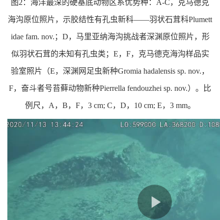
图2：海洋最深的硬基底动物区系优势种：A-C，克马德克
海沟原位照片，示胶结性有孔虫新科——羽状石茸科Plumett
idae fam. nov.；D，马里亚纳海沟挑战者深渊原位照片，形
似羽状石茸的未知有孔虫类；E，F，克马德克海沟样品实
验室照片（E，深渊网足虫新种Gromia hadalensis sp. nov.，
F，奋斗者号苔藓动物新种Pierrella fendouzhei sp. nov.）。比
例尺，A，B，F，3 cm; C，D，10 cm; E，3 mm。