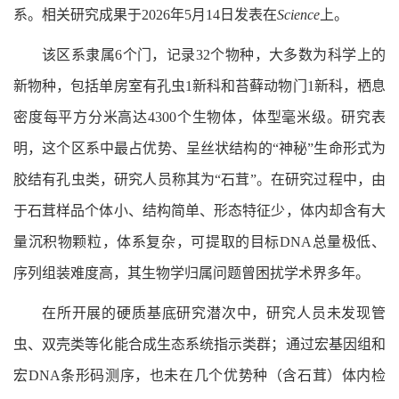
系。相关研究成果于2026年5月14日
发表
在
Science
上。
该区系隶属6个门，记录32个物种，大多数为科学上的
新物种，包括单房室有孔虫1新科和苔藓动物门1新科，栖息
密度每平方分米高达4300个生物体，体型毫米级。研究表
明，这个区系中最占优势、呈丝状结构的“神秘”生命形式为
胶结有孔虫类，研究人员称其为“石茸”。在研究过程中，由
于石茸样品个体小、结构简单、形态特征少，体内却含有大
量沉积物颗粒，体系复杂，可提取的目标DNA总量极低、
序列组装难度高，其生物学归属问题曾困扰学术界多年。
在所开展的硬质基底研究潜次中，研究人员未发现管
虫、双壳类等化能合成生态系统指示类群；通过宏基因组和
宏DNA条形码测序，也未在几个优势种（含石茸）体内检