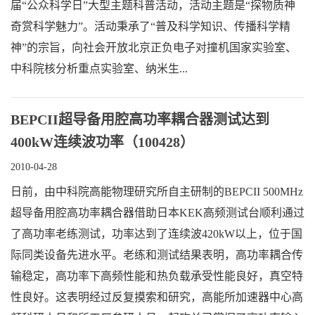
届“公众科学日”大型主题科普活动，活动主题是“探物质神
奇赏科学魅力”。活动秉承了“普及科学知识、传播科学精
神”的宗旨，向社会开放北京正负电子对撞机国家实验室、
中科院核分析重点实验室、纳米生...
BEPCII超导备用腔高功率耦合器测试达到
400kW连续波功率（100428）
2010-04-28
日前，由中科院高能物理研究所自主研制的BEPCII 500MHz
超导备用腔高功率耦合器借助日本KEK高频测试台顺利通过
了高功率老练测试，功率达到了连续波420kW以上，位于国
际同类设备先进水平。老练和测试结果表明，高功率耦合传
输稳定，高功率下高频性能和热负载承受性能良好，真空特
性良好。这表明经过反复摸索和研究，高能所加速器中心高