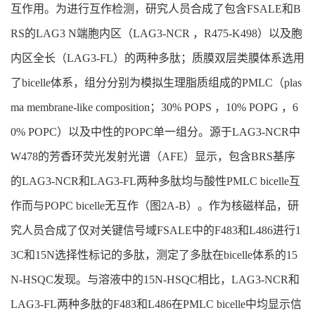
互作用。为进行互作检测，研究人员合成了包含FSALE和B
RS的LAG3 N端胞内区（LAG3-NCR ，R475-K498）以及胞
内区全长（LAG3-FL）的两种多肽；质膜双层类膜体系选用
了bicelle体系，组分分别为模拟生理脂质组成的PMLC（plas
ma membrane-like composition；30% POPS ，10% POPG ，6
0% POPC）以及中性的POPC单一组分。源于LAG3-NCR中
W478的芳香环荧光发射光谱（AFE）显示，包含BRS基序
的LAG3-NCR和LAG3-FL两种多肽均与酸性PMLC bicelle互
作而与POPC bicelle无互作（图2A-B）。作为核磁样品，研
究人员合成了仅对关键信号域FSALE中的F483和L486进行1
3C和15N选择性标记的多肽，测定了多肽在bicelle体系的15
N-HSQC发现。与溶液中的15N-HSQC相比，LAG3-NCR和
LAG3-FL两种多肽的F483和L486在PMLC bicelle中均显示信