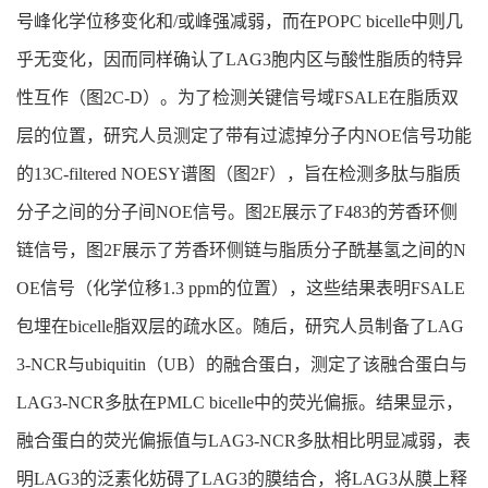
号峰化学位移变化和/或峰强减弱，而在POPC bicelle中则几
乎无变化，因而同样确认了LAG3胞内区与酸性脂质的特异
性互作（图2C-D）。为了检测关键信号域FSALE在脂质双
层的位置，研究人员测定了带有过滤掉分子内NOE信号功能
的13C-filtered NOESY谱图（图2F），旨在检测多肽与脂质
分子之间的分子间NOE信号。图2E展示了F483的芳香环侧
链信号，图2F展示了芳香环侧链与脂质分子酰基氢之间的N
OE信号（化学位移1.3 ppm的位置），这些结果表明FSALE
包埋在bicelle脂双层的疏水区。随后，研究人员制备了LAG
3-NCR与ubiquitin（UB）的融合蛋白，测定了该融合蛋白与
LAG3-NCR多肽在PMLC bicelle中的荧光偏振。结果显示，
融合蛋白的荧光偏振值与LAG3-NCR多肽相比明显减弱，表
明LAG3的泛素化妨碍了LAG3的膜结合，将LAG3从膜上释