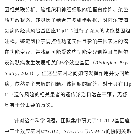
因组关联分析、脑组织和神经细胞的组蛋白修饰、染色
质开放状态、转录因子结合等多组学数据，对阿尔茨海
默病的经典风险基因座
11p11.2
进行了深入的功能基因组
注释，鉴定到位于调控性功能元件且影响基因表达的潜
在功能变异，并找到可能受这些功能变异调控且与阿尔
茨海默病发生发展相关的
6
个效应基因（
Biological Psyc
hiatry
, 2023
）。但这些基因之间如何发挥作用并协同致
病，依然是个未解的问题。该问题的解答，对于具有
11p
11.2
遗传风险的相关患者的遗传诊治和潜在干预，无疑
具有十分重要的意义。
针对这个科学问题，团队集中研究了
11p11.2
基因座
中三个效应基因
MTCH2
、
NDUFS3
与
PSMC3
的协同关系