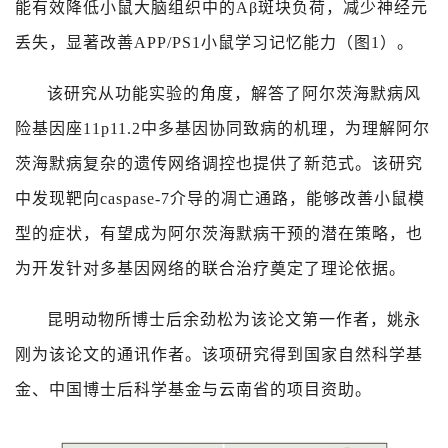
能有效降低小鼠大脑组织中的
Aβ
斑块负荷，减少神经元
丢失，显著改善
APP/PS1
小鼠学习记忆能力（图
1
）。
该研究从功能实验的角度，解答了阿尔茨海默病风
险基因座
11p11.2
中多基因协同致病的机理，为理解阿尔
茨海默病复杂的遗传网络调控也提供了新范式。该研究
中发现靶向
caspase-7
介导的凋亡通路，能够改善小鼠模
型的症状，有望成为阿尔茨海默病干预的潜在策略，也
为开发针对多基因网络的联合治疗奠定了理论依据。
昆明动物所博士后余劲松为该论文第一作者，姚永
刚为该论文的通讯作者。该项研究得到国家自然科学基
金、中国博士后科学基金与云南省的项目资助。