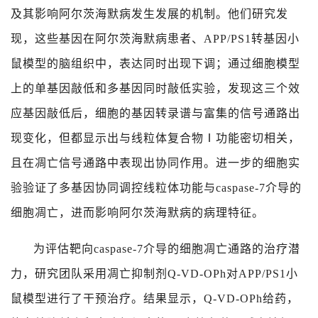
及其影响阿尔茨海默病发生发展的机制。他们研究发
现，这些基因在阿尔茨海默病患者、
APP/PS1
转基因小
鼠模型的脑组织中，表达同时出现下调；通过细胞模型
上的单基因敲低和多基因同时敲低实验，发现这三个效
应基因敲低后，细胞的基因转录谱与富集的信号通路出
现变化，但都显示出与线粒体复合物
Ⅰ
功能密切相关，
且在凋亡信号通路中表现出协同作用。进一步的细胞实
验验证了多基因协同调控线粒体功能与
caspase-7
介导的
细胞凋亡，进而影响阿尔茨海默病的病理特征。
为评估靶向
caspase-7
介导的细胞凋亡通路的治疗潜
力，研究团队采用凋亡抑制剂
Q‑VD‑OPh
对
APP/PS1
小
鼠模型进行了干预治疗。结果显示，
Q‑VD‑OPh
给药，