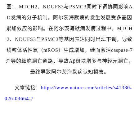
图
1.
MTCH2
、
NDUFS3
与
PSMC3
同时下调协同影响
A
D
发病的分子机制。
阿尔茨海默病的发生发展受多基因
累加效应的影响。在阿尔茨海默病发病过程中，
MTCH
2
、
NDUFS3
与
PSMC3
等基因表达同时出现下调，导致
线粒体活性氧（
mROS
）生成增加，继而激活
caspase-7
介导的细胞凋亡通路，导致
Aβ
斑块增多与神经元凋亡，
最终导致阿尔茨海默病认知损害。
文章链接：
https://www.nature.com/articles/s41380-
026-03664-7