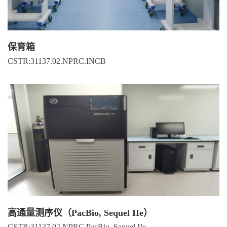
保育箱
CSTR:31137.02.NPRC.INCB
高通量测序仪（PacBio, Sequel IIe）
CSTR:31137.02.NPRC.PacBio. Sequel.IIe