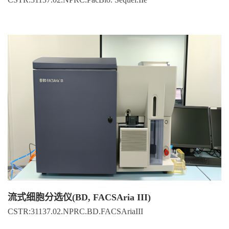
流式细胞分选仪(BD, FACSAria III)
CSTR:31137.02.NPRC.BD.FACSAriaIII