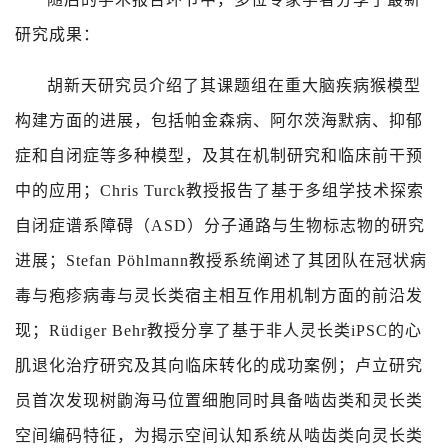
研究成果：
胡新天研究员介绍了其课题组在重大脑疾病猴模型
构建方面的进展，包括帕金森病、阿尔茨海默病、抑郁
症和自闭症等多种模型，及其在机制研究和临床前干预
中的应用；
Chris Turck
教授报告了基于多组学技术探索
自闭症谱系障碍（
ASD
）分子通路与生物标志物的研究
进展；
Stefan Pöhlmann
教授系统阐述了其团队在冠状病
毒与疱疹病毒与灵长类宿主相互作用机制方面的前沿发
现；
Rüdiger Behr
教授分享了基于非人灵长类
iPSC
的心
肌退化治疗研究及其向临床转化的成功案例；卢立研究
员首次发现树鼩海马位置细胞同时具备啮齿类和灵长类
空间编码特征，为揭示空间认知系统从啮齿类向灵长类