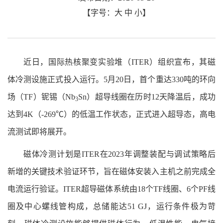
【字号：
大
中
小
】
近日，国际热核聚变实验堆（ITER）组织宣布，其磁
体冷测设施正式投入运行。5月20日，首个重达330吨的环向
场（TF）铌锡（Nb
Sn）超导线圈在历时12天降温后，成功
3
达到4K（-269℃）的低温工作状态，正式进入超导态，高电
流测试即将展开。
磁体冷测计划是ITER在2023年调整装配与调试策略后
新增的关键技术验证环节，旨在磁体安装入主机之前完成全
电流运行验证。ITER超导磁体系统由18个TF线圈、6个PF线
圈及中心螺线管构成，总储能达51 GJ，运行条件极为苛