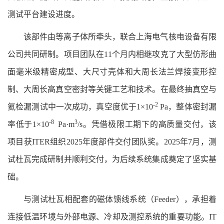
测试平台建设进度。
该部件由等离子体所牵头，联合上海电气核电设备有限
公司共同研制。项目团队在11个月内相继攻克了大型仿形曲
面毫米级精密成型、大尺寸壳体和大周长法兰焊接变形控
制、大周长高真空密封等关键工艺和技术。在最终抽真空与
-2
氦检漏测试中一次成功，真空度优于1×10
Pa，整体密封漏
-
8
3
率低于1×10
Pa·m
/s。凭借极限工期下的高质量交付，该
项目获ITER组织2025年度部件交付团队奖。2025年7月，测
试杜瓦完成研制并顺利交付，为后续系统集成奠定了坚实基
础。
与测试杜瓦相配套的磁体馈线系统（Feeder），承担着
连接低温环境与外部电源、冷却及测控系统的重要功能。IT