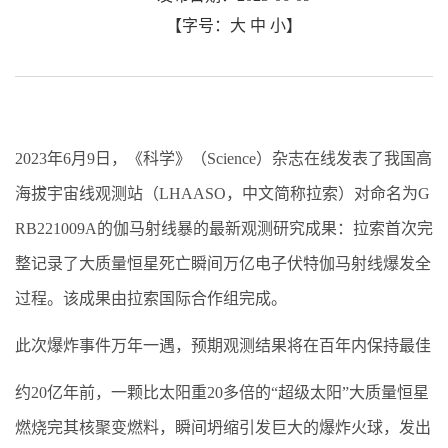
【字号：
大
中
小
】
2023年6月9日，《科学》（Science）杂志在线发表了我国高
海拔宇宙线观测站（LHAASO，中文简称拉索）对命名为G
RB221009A的伽马射线暴的最新观测研究成果：拉索首次完
整记录了大质量恒星死亡瞬间万亿电子伏特伽马射线爆发全
过程。该成果由拉索国际合作组完成。
此次爆炸事件万年一遇，预期观测结果将在百年内保持最佳
约20亿年前，一颗比太阳重20多倍的“超级太阳”大质量恒星
燃烧完其核聚变燃料，瞬间坍缩引发巨大的爆炸火球，发出