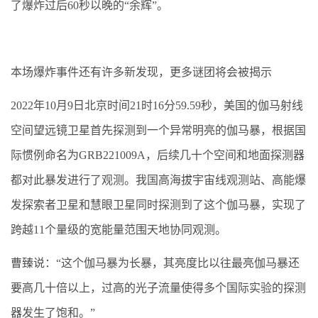
了爆炸过后60秒以晚的“余辉”。
本场爆炸事件还有许多新发现，更多谜团将会被揭示
2022年10月9日北京时间21时16分59.59秒，美国的伽马射线
空间望远镜卫星首先探测到一个异常明亮的伽马暴，根据国
际惯例命名为GRB221009A，后续几十个空间和地面探测器
都对此暴发进行了观测。我国高海拔宇宙线观测站、高能爆
发探索者卫星和慧眼卫星同时探测到了这个伽马暴，实现了
跨越11个量级的宽能量范围天地协同观测。
曹臻说：“这个伽马暴为长暴，其亮度比以往最亮伽马暴还
要高几十倍以上，过高的光子流量使得多个国际实验的探测
器发生了饱和。”