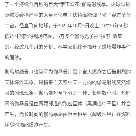
了一个持续几百秒的巨大“宇宙烟花”伽马射线暴。火球与星
际物质碰撞产生的大量万亿电子伏特高能伽马光子穿过茫茫
宇宙，径直飞向地球，于2022年10月9日晚上21时20分50秒
抵达“拉索”的视场范围，6万多个伽马光子被“拉索”收集
到。经过几个月的分析，科学家们终于揭开了这场爆炸事件
的面纱。
伽马射线暴（也简写为伽马暴）是宇宙大爆炸之后最剧烈的
天体爆炸现象，是指来自天空中某一方向的伽马射线突然增
强的闪烁现象。伽马暴短至千分之一秒，长则数小时。短时
间的伽马暴是由两颗邻近的致密星体（黑洞或中子星）并合
产生，而长时间的伽马暴是由巨大恒星（超级恒星）在燃料
耗尽时塌缩爆炸产生。