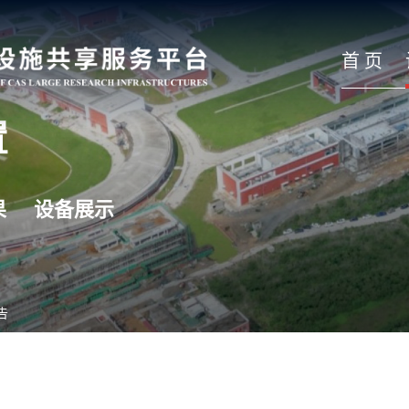
首 页
置
果
设备展示
告