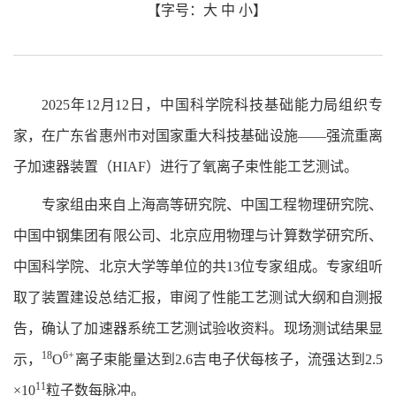
【字号：
大
中
小
】
2025
年
12
月
12
日
，
中国科学院科技基础能力局组织专
家
，
在广东省惠州市对国家重大科技基础设施
——强
流重离
子加速器装置
（HIAF）
进行了氧离子束性能工艺测试
。
专家组由来自上海高等研究院
、
中国工程物理研究院
、
中国中钢
集团有限公司
、
北京应用物理与计算数学研究所
、
中国科学院
、
北京大学等单位的共
13
位专家组成
。
专家组听
取了装置建设总结汇报
，
审阅了性能工艺测试大纲和自测报
告
，
确认了加速器系统工艺测试验收资料
。
现场测试结果显
18
6+
示
，
O
离子束能量达到
2.6
吉电子伏每核子
，
流强达到
2.5
11
×10
粒子数每脉冲
。