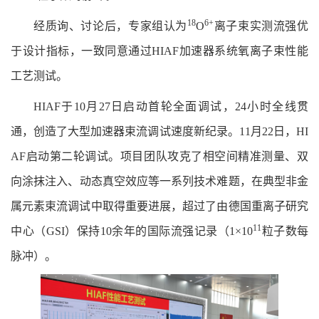
18
6+
经质询
、
讨论后
，
专家组认为
O
离子束实测流强优
于设计指标
，
一致同意通过
HIAF
加速器系统氧离子束性能
工艺测试
。
HIAF
于
10
月
27
日启动首轮全面调试
，
24
小时全线贯
通
，
创造了大型加速器束流调试速度新纪录
。1
1
月
22
日
，HI
AF
启动第二轮调试
。
项目团队攻克了相空间精准测量
、
双
向涂抹注入
、
动态真空效应等一系列技术难题
，
在典型非金
属元素束流调试中取得重要进展
，
超过了由德国重离子研究
11
中心
（GSI）
保持
10
余年的国际流强记录
（1×10
粒子数每
脉冲
）。