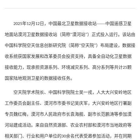
年
月
日，中国最北卫星数据接收站——中国遥感卫星
2025
12
12
地面站漠河卫星数据接收站（简称“漠河站”）正式投入运行。该站由
中国科学院空天信息创新研究院（简称“空天院”）布局建设，数据接
收系统获国家发展和改革委员会投资支持，具备全自动化卫星数据
接收能力，现承担资源系列、环境减灾系列、高分系列等共计
颗
25
国家陆地观测卫星的数据接收任务。
空天院学术院长、中国科学院院士吴一戎，人大大兴安岭地区
工作委员会副主任、漠河市市委书记吴庆军，大兴安岭地区行署副
专员魏红梅，漠河市人民政府市长袁海舰、副市长范鹏涛等参加漠
河站建成活动。来自自然资源部、农业农村部和漠河市当地政府等
相关部门、行业和用户单位的
余名代表受邀参加活动，并在同期
30