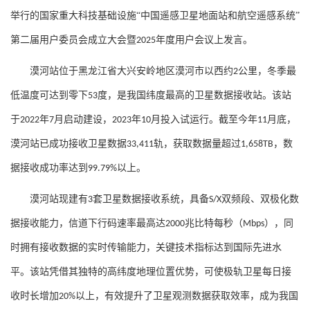
举行的国家重大科技基础设施“中国遥感卫星地面站和航空遥感系统”
第二届用户委员会成立大会暨
年度用户会议上发言。
2025
漠河站位于黑龙江省大兴安岭地区漠河市以西约
公里，冬季最
2
低温度可达到零下
度，是我国纬度最高的卫星数据接收站。该站
53
于
年
月启动建设，
年
月投入试运行。截至今年
月底，
2022
7
2023
10
11
漠河站已成功接收卫星数据
轨，获取数据量超过
，数
33,411
1,658TB
据接收成功率达到
以上。
99.79%
漠河站现建有
套卫星数据接收系统，具备
双频段、双极化数
3
S/X
据接收能力，信道下行码速率最高达
兆比特每秒（
），同
2000
Mbps
时拥有接收数据的实时传输能力，关键技术指标达到国际先进水
平。该站凭借其独特的高纬度地理位置优势，可使极轨卫星每日接
收时长增加
以上，有效提升了卫星观测数据获取效率，成为我国
20%