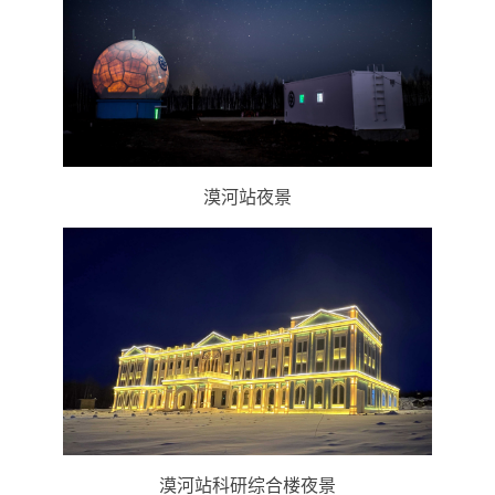
漠河站夜景
漠河站科研综合楼夜景